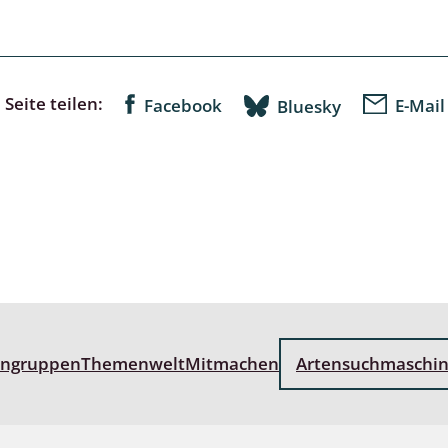
lusken
Limnische Kieselalgen
men- und Resedakäfer
Marine Makroalgen
ebse
Moose
Seite teilen:
Facebook
E-Mail
Bluesky
äfer
Schlauchalgen
Zieralgen
nde wirbellose Meerestiere
r, Kernkäfer und
r
ücken
engruppen
Themenwelt
Mitmachen
Artensuchmaschi
a
nia