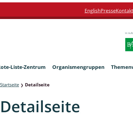
English
Presse
Kontak
Rote-Liste-Zentrum
Organismengruppen
Themen
Startseite
Detailseite
❯
Armleuchteralgen
Detailseite
Farn- und Blütenpflanzen
eln
Limnische Braunalgen und Ro