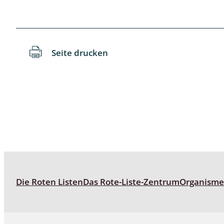
Reptilien
Binnenmol
Säugetiere
Blatt-, Sa
Süßwasserfische und Neunaugen
Blattfußkr
Seite drucken
Blatthornk
Bockkäfer
Bodenlebe
Borkenkäfe
Breitrüssle
Büschelm
Die Roten Listen
Das Rote-Liste-Zentrum
Organism
Clavicorni
Diversicor