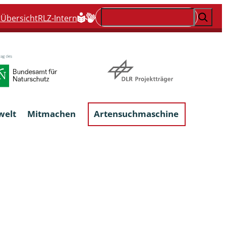
Suchen
t
Übersicht
RLZ-Intern
welt
Mitmachen
Artensuchmaschine
Flechten, flechtenbewohnende und
flechtenähnliche Pilze
Großpilze
talgen
Phytoparasitische Kleinpilze