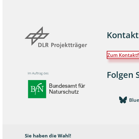
Dunkelmü
Eintagsfli
Kontakt
Eulenfalte
Fransenflü
Zum Kontaktf
Gnitzen
Folgen 
Heuschre
Hundertfü
Blu
Köcherflie
Kurzflügler
landbewoh
Sie haben die Wahl!
Ufer-Kugel