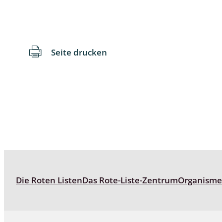
Reptilien
Binnenmol
Säugetiere
Blatt-, Sa
Süßwasserfische und Neunaugen
Blattfußkr
Seite drucken
Blatthornk
Bockkäfer
Bodenlebe
Borkenkäfe
Breitrüssle
Büschelm
Die Roten Listen
Das Rote-Liste-Zentrum
Organism
Clavicorni
Diversicor