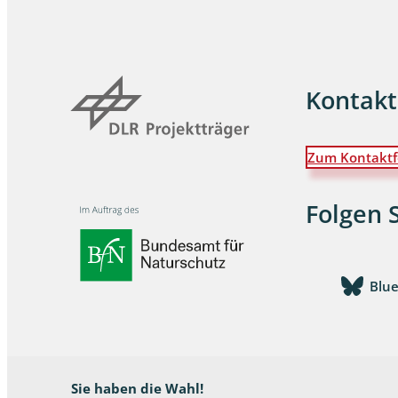
Dunkelmü
Eintagsfli
Kontakt
Eulenfalte
Fransenflü
Zum Kontaktf
Gnitzen
Folgen 
Heuschre
Hundertfü
Blu
Köcherflie
Kurzflügler
landbewoh
Sie haben die Wahl!
Ufer-Kugel