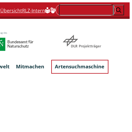
Suchen
t
Übersicht
RLZ-Intern
welt
Mitmachen
Artensuchmaschine
Flechten, flechtenbewohnende und
flechtenähnliche Pilze
Großpilze
talgen
Phytoparasitische Kleinpilze