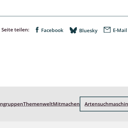
lusken
Limnische Kieselalgen
men- und Resedakäfer
Marine Makroalgen
ebse
Moose
Seite teilen:
Facebook
E-Mail
Bluesky
äfer
Schlauchalgen
Zieralgen
nde wirbellose Meerestiere
r, Kernkäfer und
r
ücken
engruppen
Themenwelt
Mitmachen
Artensuchmaschi
a
nia