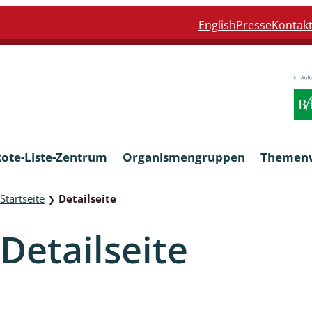
English
Presse
Kontak
Rote-Liste-Zentrum
Organismengruppen
Themen
Startseite
Detailseite
❯
Armleuchteralgen
Detailseite
Farn- und Blütenpflanzen
eln
Limnische Braunalgen und Ro