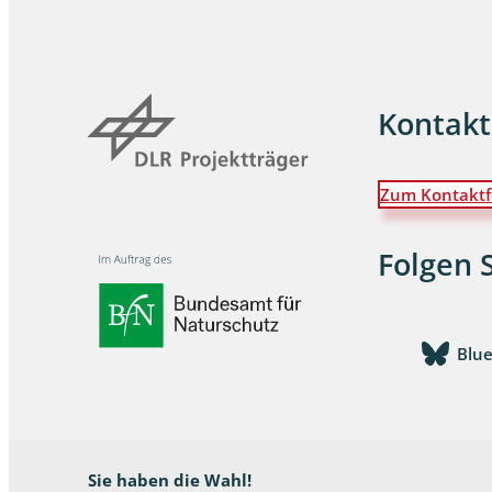
Dunkelmü
Eintagsfli
Kontakt
Eulenfalte
Fransenflü
Zum Kontaktf
Gnitzen
Folgen 
Heuschre
Hundertfü
Blu
Köcherflie
Kurzflügler
landbewoh
Sie haben die Wahl!
Ufer-Kugel