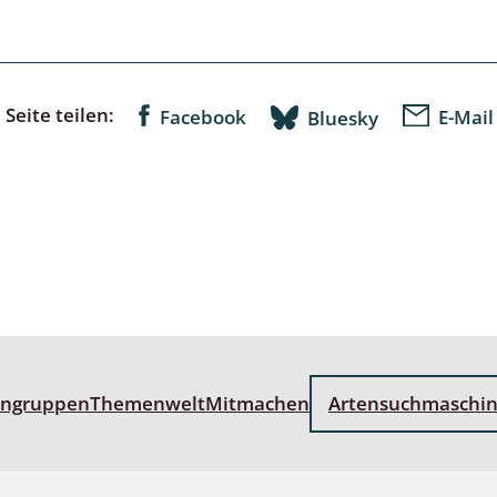
lusken
Limnische Kieselalgen
men- und Resedakäfer
Marine Makroalgen
ebse
Moose
Seite teilen:
Facebook
E-Mail
Bluesky
äfer
Schlauchalgen
Zieralgen
nde wirbellose Meerestiere
r, Kernkäfer und
r
ücken
engruppen
Themenwelt
Mitmachen
Artensuchmaschi
a
nia