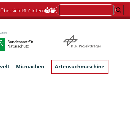
Suchen
t
Übersicht
RLZ-Intern
welt
Mitmachen
Artensuchmaschine
Flechten, flechtenbewohnende und
flechtenähnliche Pilze
Großpilze
talgen
Phytoparasitische Kleinpilze