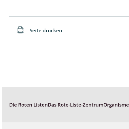
Reptilien
Binnenmol
Säugetiere
Blatt-, Sa
Süßwasserfische und Neunaugen
Blattfußkr
Seite drucken
Blatthornk
Bockkäfer
Bodenlebe
Borkenkäfe
Breitrüssle
Büschelm
Die Roten Listen
Das Rote-Liste-Zentrum
Organism
Clavicorni
Diversicor