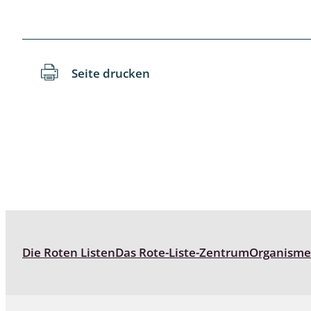
Reptilien
Binnenmol
Säugetiere
Blatt-, Sa
Süßwasserfische und Neunaugen
Blattfußkr
Seite drucken
Blatthornk
Bockkäfer
Bodenlebe
Borkenkäfe
Breitrüssle
Büschelm
Die Roten Listen
Das Rote-Liste-Zentrum
Organism
Clavicorni
Diversicor