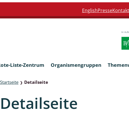
English
Presse
Kontak
Rote-Liste-Zentrum
Organismengruppen
Themen
Startseite
Detailseite
❯
Armleuchteralgen
Detailseite
Farn- und Blütenpflanzen
eln
Limnische Braunalgen und Ro