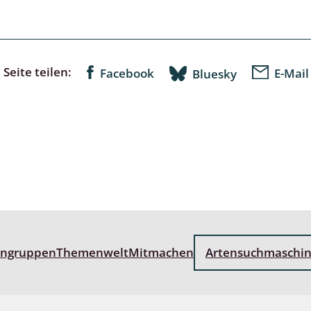
lusken
Limnische Kieselalgen
men- und Resedakäfer
Marine Makroalgen
ebse
Moose
Seite teilen:
Facebook
E-Mail
Bluesky
äfer
Schlauchalgen
Zieralgen
nde wirbellose Meerestiere
r, Kernkäfer und
r
ücken
engruppen
Themenwelt
Mitmachen
Artensuchmaschi
a
nia