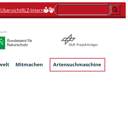
Suchen
t
Übersicht
RLZ-Intern
welt
Mitmachen
Artensuchmaschine
Flechten, flechtenbewohnende und
flechtenähnliche Pilze
Großpilze
talgen
Phytoparasitische Kleinpilze