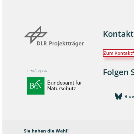
Dunkelmü
Eintagsfli
Kontakt
Eulenfalte
Fransenflü
Zum Kontaktf
Gnitzen
Folgen 
Heuschre
Hundertfü
Blu
Köcherflie
Kurzflügler
landbewoh
Sie haben die Wahl!
Ufer-Kugel