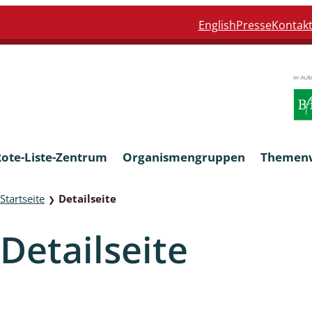
English
Presse
Kontak
Rote-Liste-Zentrum
Organismengruppen
Themen
Startseite
Detailseite
❯
Armleuchteralgen
Detailseite
Farn- und Blütenpflanzen
eln
Limnische Braunalgen und Ro