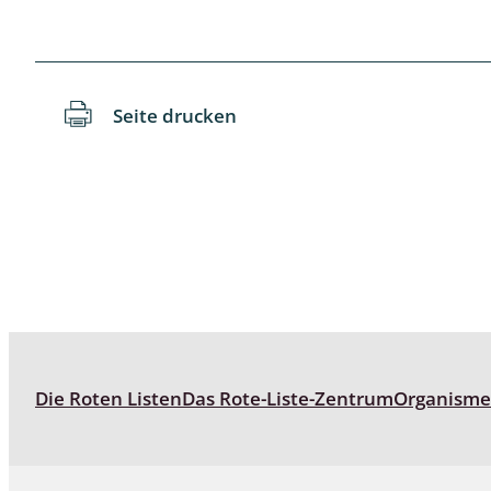
Reptilien
Binnenmol
Säugetiere
Blatt-, Sa
Süßwasserfische und Neunaugen
Blattfußkr
Seite drucken
Blatthornk
Bockkäfer
Bodenlebe
Borkenkäfe
Breitrüssle
Büschelm
Die Roten Listen
Das Rote-Liste-Zentrum
Organism
Clavicorni
Diversicor