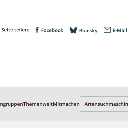
lusken
Limnische Kieselalgen
men- und Resedakäfer
Marine Makroalgen
ebse
Moose
Seite teilen:
Facebook
E-Mail
Bluesky
äfer
Schlauchalgen
Zieralgen
nde wirbellose Meerestiere
r, Kernkäfer und
r
ücken
engruppen
Themenwelt
Mitmachen
Artensuchmaschi
a
nia