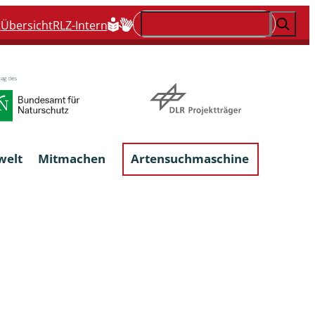
Suchen
t
Übersicht
RLZ-Intern
welt
Mitmachen
Artensuchmaschine
Flechten, flechtenbewohnende und
flechtenähnliche Pilze
Großpilze
talgen
Phytoparasitische Kleinpilze