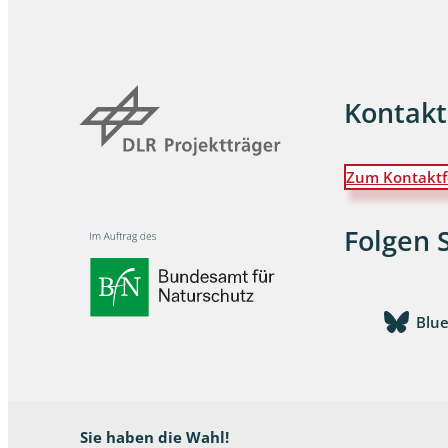
Dunkelmü
Eintagsfli
Kontakt
Eulenfalte
Fransenflü
Zum Kontaktf
Gnitzen
Folgen 
Heuschre
Hundertfü
Blu
Köcherflie
Kurzflügler
landbewoh
Sie haben die Wahl!
Ufer-Kugel