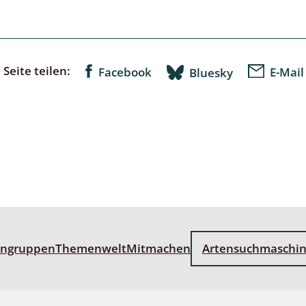
lusken
Limnische Kieselalgen
men- und Resedakäfer
Marine Makroalgen
ebse
Moose
Seite teilen:
Facebook
E-Mail
Bluesky
äfer
Schlauchalgen
Zieralgen
nde wirbellose Meerestiere
r, Kernkäfer und
r
ücken
engruppen
Themenwelt
Mitmachen
Artensuchmaschi
a
nia