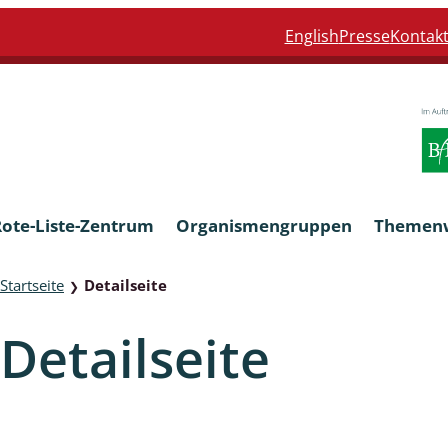
English
Presse
Kontak
Rote-Liste-Zentrum
Organismengruppen
Themen
Startseite
Detailseite
❯
Armleuchteralgen
Detailseite
Farn- und Blütenpflanzen
eln
Limnische Braunalgen und Ro