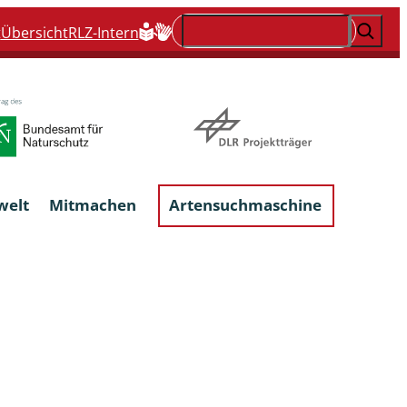
Suchen
t
Übersicht
RLZ-Intern
welt
Mitmachen
Artensuchmaschine
Flechten, flechtenbewohnende und
flechtenähnliche Pilze
Großpilze
talgen
Phytoparasitische Kleinpilze