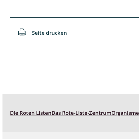
Reptilien
Binnenmol
Säugetiere
Blatt-, Sa
Süßwasserfische und Neunaugen
Blattfußkr
Seite drucken
Blatthornk
Bockkäfer
Bodenlebe
Borkenkäfe
Breitrüssle
Büschelm
Die Roten Listen
Das Rote-Liste-Zentrum
Organism
Clavicorni
Diversicor