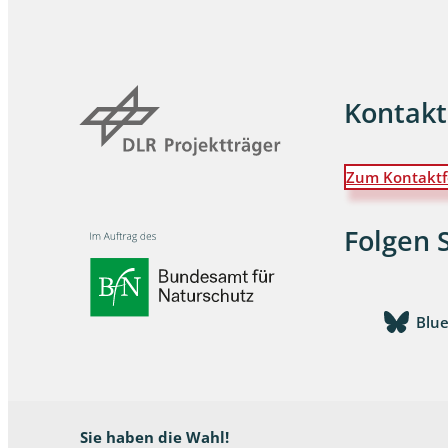
Dunkelmü
Eintagsfli
Kontakt
Eulenfalte
Fransenflü
Zum Kontaktf
Gnitzen
Folgen 
Heuschre
Hundertfü
Blu
Köcherflie
Kurzflügler
landbewoh
Sie haben die Wahl!
Ufer-Kugel