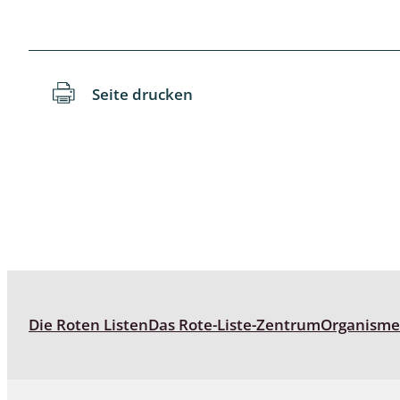
Reptilien
Binnenmol
Säugetiere
Blatt-, Sa
Süßwasserfische und Neunaugen
Blattfußkr
Seite drucken
Blatthornk
Bockkäfer
Bodenlebe
Borkenkäfe
Breitrüssle
Büschelm
Die Roten Listen
Das Rote-Liste-Zentrum
Organism
Clavicorni
Diversicor