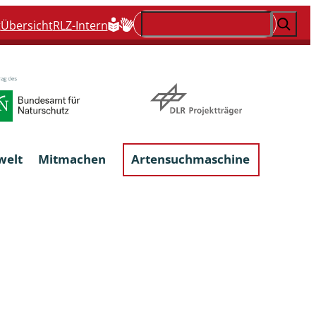
Suchen
t
Übersicht
RLZ-Intern
welt
Mitmachen
Artensuchmaschine
Flechten, flechtenbewohnende und
flechtenähnliche Pilze
Großpilze
talgen
Phytoparasitische Kleinpilze