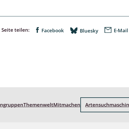
lusken
Limnische Kieselalgen
men- und Resedakäfer
Marine Makroalgen
ebse
Moose
Seite teilen:
Facebook
E-Mail
Bluesky
äfer
Schlauchalgen
Zieralgen
nde wirbellose Meerestiere
r, Kernkäfer und
r
ücken
engruppen
Themenwelt
Mitmachen
Artensuchmaschi
a
nia