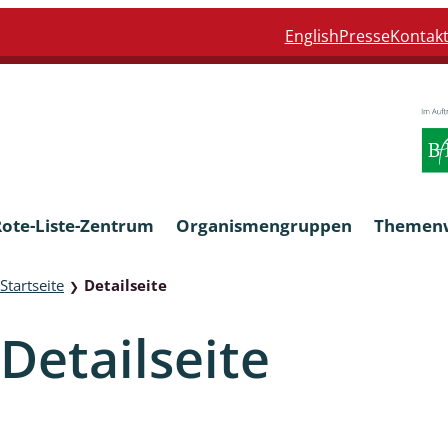
English
Presse
Kontak
Rote-Liste-Zentrum
Organismengruppen
Themen
Startseite
Detailseite
❯
Armleuchteralgen
Detailseite
Farn- und Blütenpflanzen
eln
Limnische Braunalgen und Ro