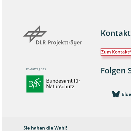
Dunkelmü
Eintagsfli
Kontakt
Eulenfalte
Fransenflü
Zum Kontaktf
Gnitzen
Folgen 
Heuschre
Hundertfü
Blu
Köcherflie
Kurzflügler
landbewoh
Sie haben die Wahl!
Ufer-Kugel