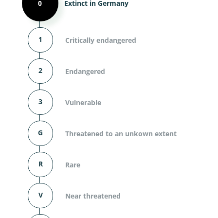
0
Extinct in Germany
1
Critically endangered
2
Endangered
3
Vulnerable
G
Threatened to an unkown extent
R
Rare
V
Near threatened