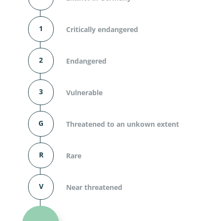
1
Critically endangered
2
Endangered
3
Vulnerable
G
Threatened to an unkown extent
R
Rare
V
Near threatened