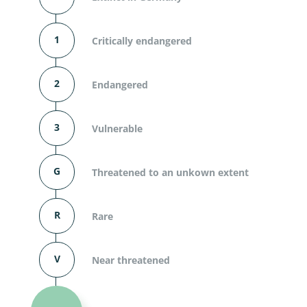
1
Critically endangered
2
Endangered
3
Vulnerable
G
Threatened to an unkown extent
R
Rare
V
Near threatened