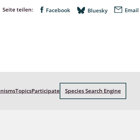
Seite teilen:
Facebook
Email
Bluesky
: Bostrichoidea: Lyctidae,
ae, Anobiidae, Ptinidae;
idea
ra
 aquatica
 Opiliones
ra, Aculeata: Ampulicidae,
anisms
Topics
Participate
Species Search Engine
e, Sphecidae, Pompilidae,
e, Vespidae, Mutillidae,
 Tiphiidae & Sapygidae
: Auchenorrhyncha