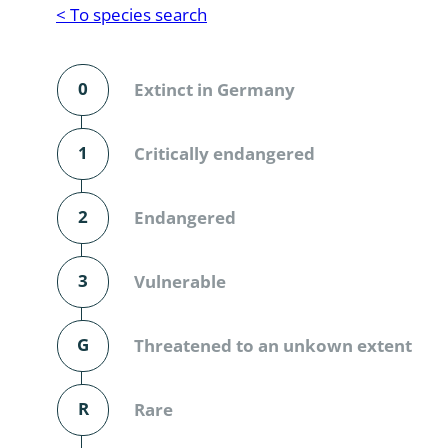
Reptilia
Gastropoda
< To species search
Mammalia
Coleoptera
Urodontin
0
Extinct in Germany
Aves
Branchiopo
Conchostr
1
Critically endangered
Coleopter
2
Endangered
Coleopter
3
Vulnerable
Makrozoo
Bark beetl
G
Threatened to an unkown extent
Diptera: 
R
Rare
Coleoptera