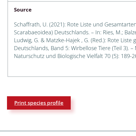
Source
a
Schaffrath, U. (2021): Rote Liste und Gesamtarten
sychodidae
Scarabaeoidea) Deutschlands. – In: Ries, M.; Balzer
Ludwig, G. & Matzke-Hajek , G. (Red.): Rote Liste 
yrphidae
Deutschlands, Band 5: Wirbellose Tiere (Teil 3). –
ra: Geometridae &
Naturschutz und Biologische Vielfalt 70 (5): 189-2
e
: Araneae
a: Bombyces, Sphinges s.l.
a
Print species profile
a: Papilionoidea,
dea, Zygaenidae
ixidae