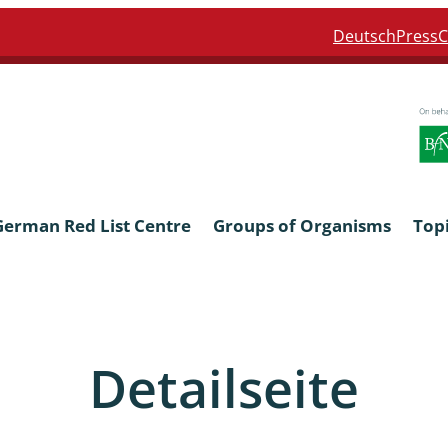
Deutsch
Press
C
German Red List Centre
Groups of Organisms
Top
ra: Formicidae
Anthocerotophyta, Marchanti
Bryophyta
Detailseite
ra: Apidae
Bacillariophyta
niscidea & Asellota
Charophyceae