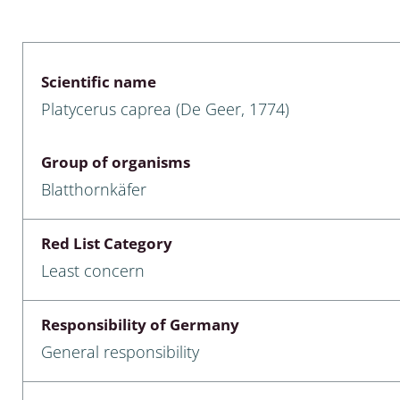
 & Bivalvia
Desmidiales
: Chrysomelidae, Bruchidae;
ae
Tracheophyta
Scientific name
Platycerus caprea (De Geer, 1774)
da: Anostraca,
marine Chlorophyta, Phaeop
aca & Notostraca
Rhodophyta
Group of organisms
a: Scarabaeoidea
Phaeophyceae & Rhodophyta
Blatthornkäfer
a: Cerambycidae
Xanthophyceae: Vaucheriace
Red List Category
benthos
Least concern
es
Responsibility of Germany
Chaoboridae
General responsibility
: Cucujoidea