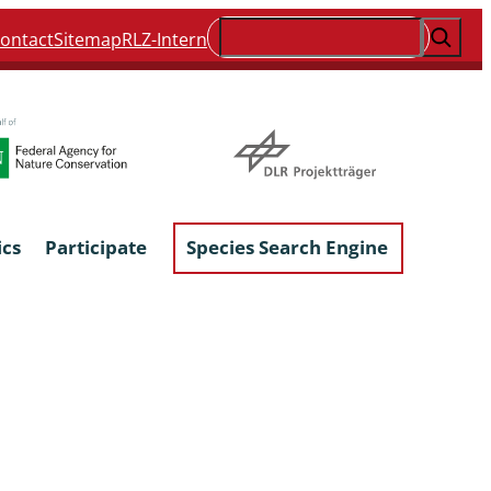
Suchen
ontact
Sitemap
RLZ-Intern
ics
Participate
Species Search Engine
ophyta &
Lichens & Lichenicolous Fungi
Macroscopic Fungi
Phytoparasitic Fungi