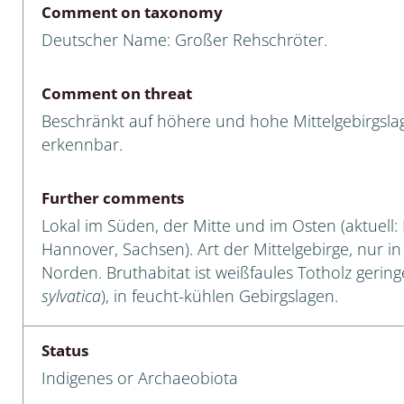
Comment on taxonomy
Empidoidea
Deutscher Name: Großer Rehschröter.
a: Carabidae
Comment on threat
Beschränkt auf höhere und hohe Mittelgebirgslag
da: Raphidioptera,
erkennbar.
ra, Neuroptera
Further comments
ra
Lokal im Süden, der Mitte und im Osten (aktuell
ra: Symphyta
Hannover, Sachsen). Art der Mittelgebirge, nur 
Norden. Bruthabitat ist weißfaules Totholz geri
: Pseudoscorpiones
sylvatica
), in feucht-kühlen Gebirgslagen.
ilidae
Status
e & Criodrilidae
Indigenes or Archaeobiota
: Curculionoidea