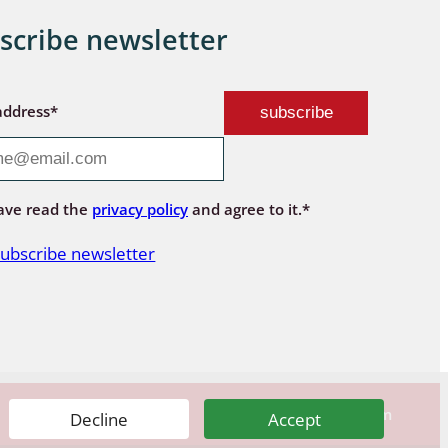
scribe newsletter
address*
ave read the
privacy policy
and agree to it.*
ubscribe newsletter
© Rote-Liste-Zentrum
Decline
Accept