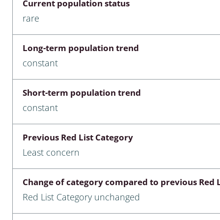
Current population status
nia
rare
: Chilopoda, Diplopoda
Long-term population trend
Thaumaleidae
constant
ptera
Short-term population trend
ra: Noctuoidea
constant
era
Previous Red List Category
Ceratopogonidae
Least concern
Change of category compared to previous Red L
a
Red List Category unchanged
a: Polyphaga, Myxophaga