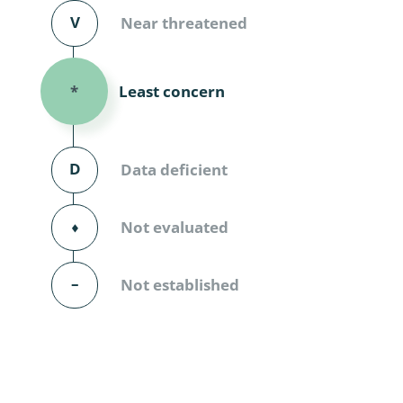
Diversicor
V
Near threatened
Myriapoda
Least concern
*
Diptera: 
Ephemero
D
Data deficient
Lepidopte
Thysanopt
⬧
Not evaluated
Diptera: 
–
Not established
Saltatoria
Trichopter
Coleopter