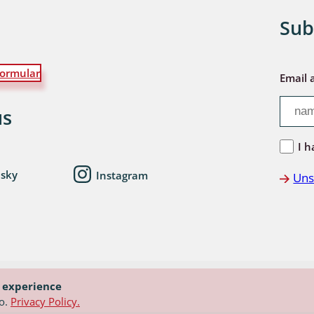
Sub
ormular
Email 
us
I h
esky
Instagram
Uns
r experience
so.
Privacy Policy.