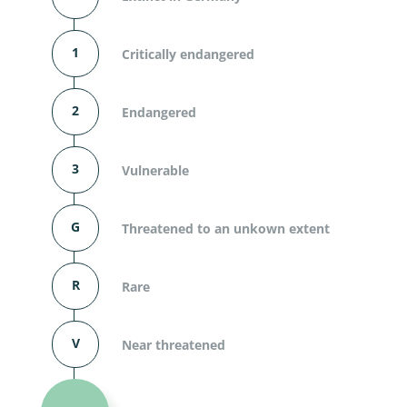
1
Critically endangered
2
Endangered
3
Vulnerable
G
Threatened to an unkown extent
R
Rare
V
Near threatened