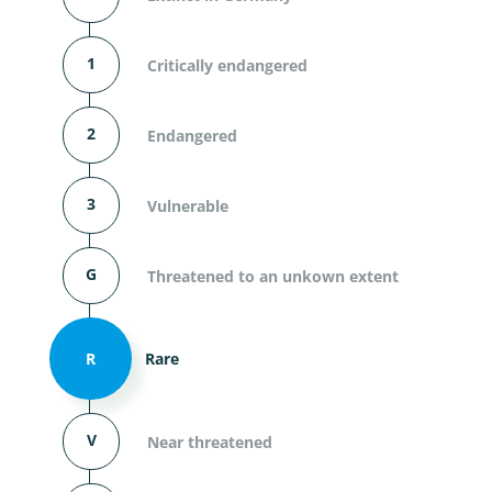
1
Critically endangered
2
Endangered
3
Vulnerable
G
Threatened to an unkown extent
R
Rare
V
Near threatened