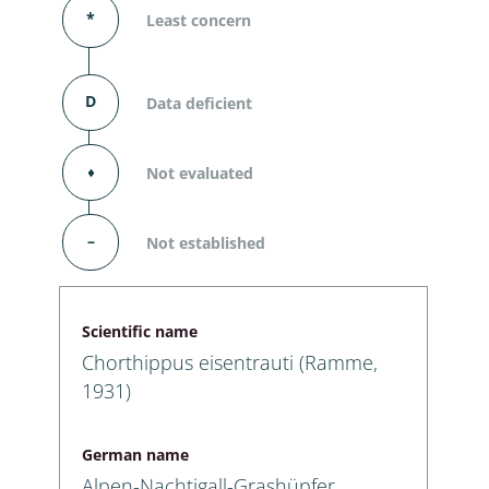
*
Least concern
D
Data deficient
⬧
Not evaluated
–
Not established
Scientific name
Chorthippus eisentrauti (Ramme,
1931)
German name
Alpen-Nachtigall-Grashüpfer