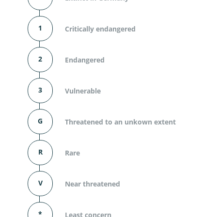
1
Critically endangered
2
Endangered
3
Vulnerable
G
Threatened to an unkown extent
R
Rare
V
Near threatened
*
Least concern