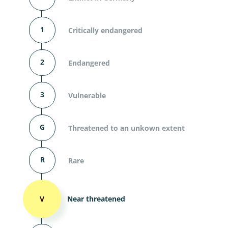
1
Critically endangered
2
Endangered
3
Vulnerable
G
Threatened to an unkown extent
R
Rare
V
Near threatened