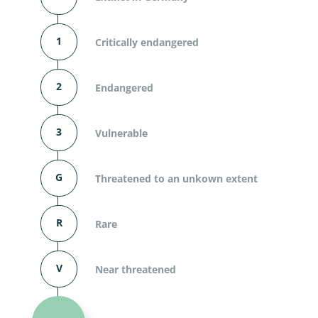
1
Critically endangered
2
Endangered
3
Vulnerable
G
Threatened to an unkown extent
R
Rare
V
Near threatened