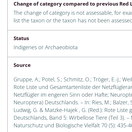
Change of category compared to previous Red L
Empidoidea
The change of category is not assessable, for ex
a: Carabidae
list the taxon or the taxon has not been assessed
Status
da: Raphidioptera,
Indigenes or Archaeobiota
ra, Neuroptera
ra
Source
ra: Symphyta
Gruppe, A.; Potel, S.; Schmitz, O.; Tröger, E.-J.; W
Rote Liste und Gesamtartenliste der Netzflüglera
: Pseudoscorpiones
Netzflügler im engeren Sinn oder Hafte; Neuropt
Neuroptera) Deutschlands. – In: Ries, M.; Balzer, S
ilidae
Ludwig, G. & Matzke-Hajek , G. (Red.): Rote Liste 
Deutschlands, Band 5: Wirbellose Tiere (Teil 3). –
e & Criodrilidae
Naturschutz und Biologische Vielfalt 70 (5): 435-4
: Curculionoidea