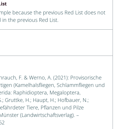
ist
ample because the previous Red List does not
 in the previous Red List.
eihrauch, F. & Werno, A. (2021): Provisorische
rtigen (Kamelhalsfliegen, Schlammfliegen und
erida: Raphidioptera, Megaloptera,
.; Gruttke, H.; Haupt, H.; Hofbauer, N.;
gefährdeter Tiere, Pflanzen und Pilze
 Münster (Landwirtschaftsverlag). –
62