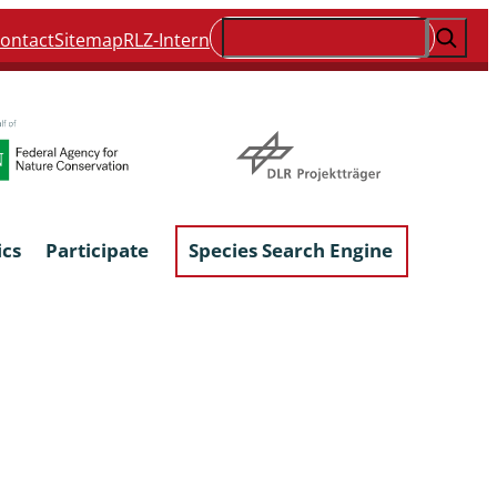
Suchen
ontact
Sitemap
RLZ-Intern
ics
Participate
Species Search Engine
ophyta &
Lichens & Lichenicolous Fungi
Macroscopic Fungi
Phytoparasitic Fungi