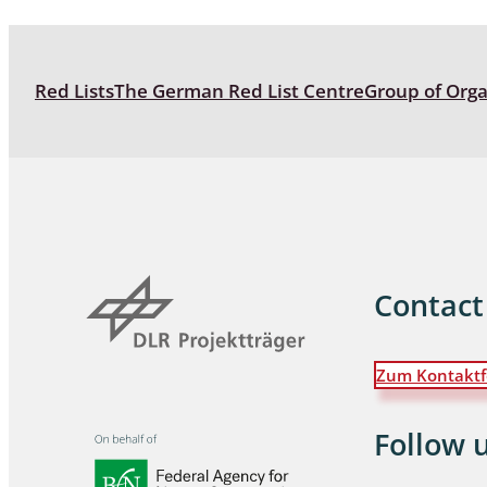
Coleoptera
Bostrichid
Red Lists
The German Red List Centre
Group of Org
Tenebrion
Heteropte
Coleoptera
Arachnida:
Hymenopte
Contact
Crabronida
Chrysidida
Scoliidae,
Zum Kontaktf
Hemiptera
Follow 