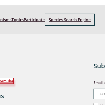
: Bostrichoidea: Lyctidae,
ae, Anobiidae, Ptinidae;
anisms
Topics
Participate
Species Search Engine
idea
ra
 aquatica
 Opiliones
ra, Aculeata: Ampulicidae,
Sub
e, Sphecidae, Pompilidae,
e, Vespidae, Mutillidae,
 Tiphiidae & Sapygidae
ormular
Email 
: Auchenorrhyncha
us