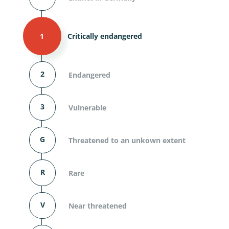
1
Critically endangered
2
Endangered
3
Vulnerable
G
Threatened to an unkown extent
R
Rare
V
Near threatened