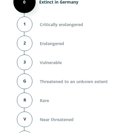
0
Extinct in Germany
1
Critically endangered
2
Endangered
3
Vulnerable
G
Threatened to an unkown extent
R
Rare
V
Near threatened