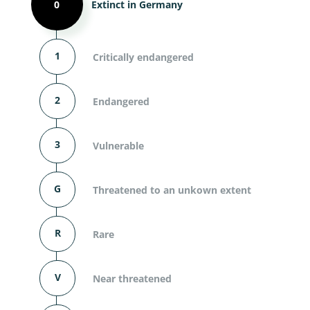
0
Extinct in Germany
1
Critically endangered
2
Endangered
3
Vulnerable
G
Threatened to an unkown extent
R
Rare
V
Near threatened