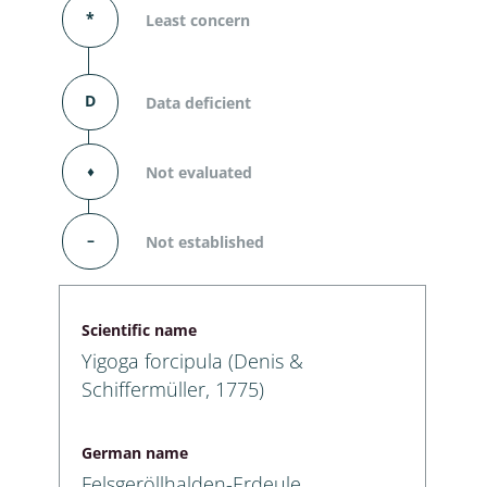
*
Least concern
D
Data deficient
⬧
Not evaluated
–
Not established
Scientific name
Yigoga forcipula (Denis &
Schiffermüller, 1775)
German name
Felsgeröllhalden-Erdeule