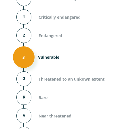
1
Critically endangered
2
Endangered
3
Vulnerable
G
Threatened to an unkown extent
R
Rare
V
Near threatened