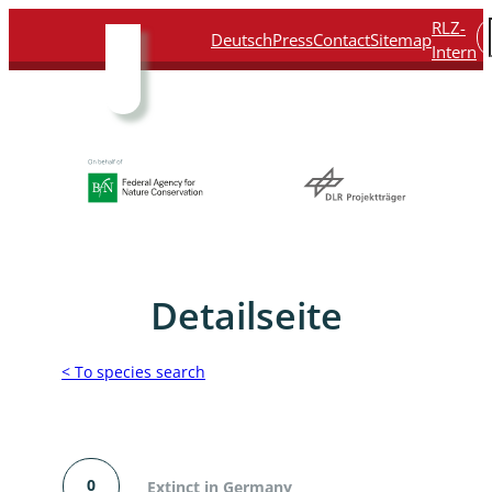
Direkt
Direkt
Direkt
Direkt
RLZ-
S
Deutsch
Press
Contact
Sitemap
zum
zur
zur
zur
Intern
Inhalt
Hauptnavigation
Suche
Fußleiste
Detailseite
< To species search
0
Extinct in Germany