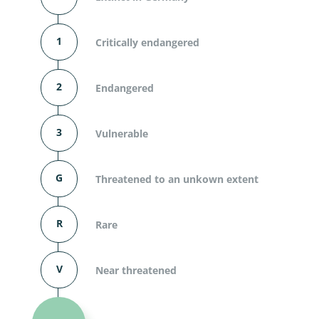
1
Critically endangered
2
Endangered
3
Vulnerable
G
Threatened to an unkown extent
R
Rare
V
Near threatened