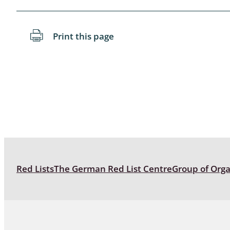
Coleoptera
Bostrichid
Print this page
Tenebrion
Heteropte
Coleoptera
Arachnida:
Hymenopte
Crabronida
Chrysidida
Red Lists
The German Red List Centre
Group of Org
Scoliidae,
Hemiptera