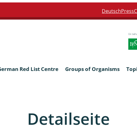
Deutsch
Press
C
German Red List Centre
Groups of Organisms
Top
ra: Formicidae
Anthocerotophyta, Marchanti
Bryophyta
Detailseite
ra: Apidae
Bacillariophyta
niscidea & Asellota
Charophyceae