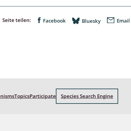
: Bostrichoidea: Lyctidae,
ae, Anobiidae, Ptinidae;
Seite teilen:
Facebook
Email
Bluesky
idea
ra
 aquatica
 Opiliones
ra, Aculeata: Ampulicidae,
e, Sphecidae, Pompilidae,
e, Vespidae, Mutillidae,
anisms
Topics
Participate
Species Search Engine
 Tiphiidae & Sapygidae
: Auchenorrhyncha