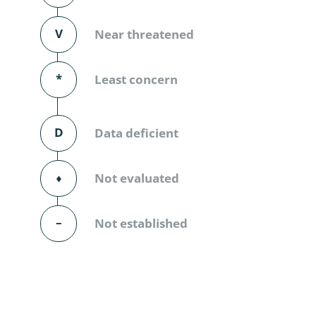
Diversicor
V
Near threatened
Myriapoda
Diptera: 
*
Least concern
Ephemero
D
Data deficient
Lepidopte
Thysanopt
⬧
Not evaluated
Diptera: 
–
Not established
Saltatoria
Trichopter
Coleopter