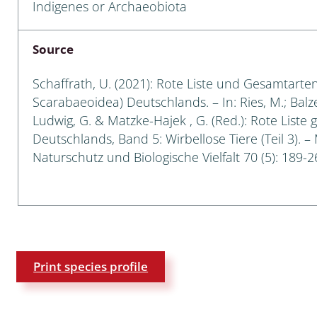
Indigenes or Archaeobiota
a
Source
sychodidae
Schaffrath, U. (2021): Rote Liste und Gesamtarten
yrphidae
Scarabaeoidea) Deutschlands. – In: Ries, M.; Balzer
Ludwig, G. & Matzke-Hajek , G. (Red.): Rote Liste 
ra: Geometridae &
Deutschlands, Band 5: Wirbellose Tiere (Teil 3). –
e
Naturschutz und Biologische Vielfalt 70 (5): 189-2
: Araneae
a: Bombyces, Sphinges s.l.
a
Print species profile
a: Papilionoidea,
dea, Zygaenidae
ixidae