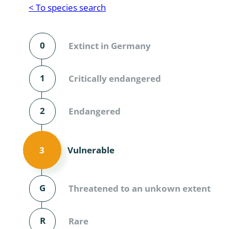
Reptilia
Gastropoda
< To species search
Mammalia
Coleoptera
Urodontin
0
Extinct in Germany
Aves
Branchiopo
Conchostr
1
Critically endangered
Coleopter
2
Endangered
Coleopter
Makrozoo
Vulnerable
3
Bark beetl
G
Threatened to an unkown extent
Diptera: 
Coleoptera
R
Rare