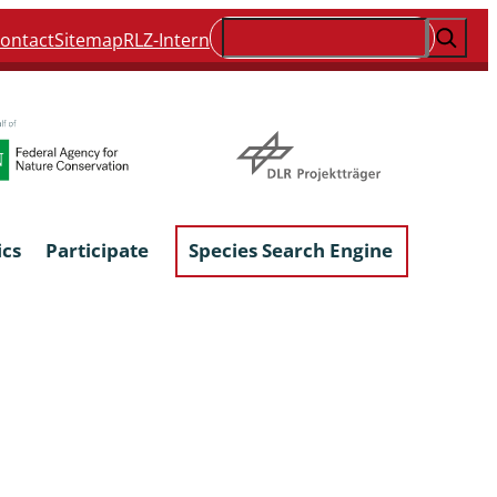
Suchen
ontact
Sitemap
RLZ-Intern
ics
Participate
Species Search Engine
ophyta &
Lichens & Lichenicolous Fungi
Macroscopic Fungi
Phytoparasitic Fungi