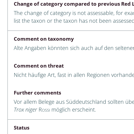
Change of category compared to previous Red L
Empidoidea
The change of category is not assessable, for ex
a: Carabidae
list the taxon or the taxon has not been assessed
Comment on taxonomy
da: Raphidioptera,
Alte Angaben könnten sich auch auf den selten
ra, Neuroptera
Comment on threat
ra
Nicht häufige Art, fast in allen Regionen vorhan
ra: Symphyta
Further comments
: Pseudoscorpiones
Vor allem Belege aus Süddeutschland sollten üb
ilidae
Trox niger
Rossi
möglich erscheint.
e & Criodrilidae
Status
: Curculionoidea