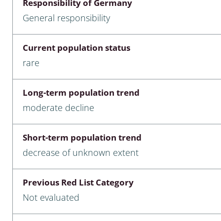
Responsibility of Germany
nia
General responsibility
: Chilopoda, Diplopoda
Current population status
Thaumaleidae
rare
ptera
Long-term population trend
ra: Noctuoidea
moderate decline
era
Short-term population trend
Ceratopogonidae
decrease of unknown extent
Previous Red List Category
a
Not evaluated
a: Polyphaga, Myxophaga