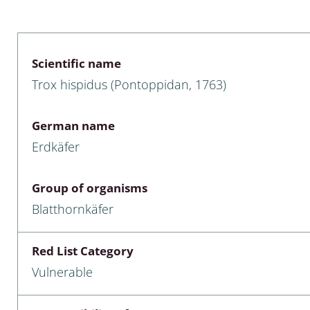
 & Bivalvia
Desmidiales
: Chrysomelidae, Bruchidae;
ae
Tracheophyta
Scientific name
Trox hispidus (Pontoppidan, 1763)
da: Anostraca,
marine Chlorophyta, Phaeop
aca & Notostraca
Rhodophyta
German name
a: Scarabaeoidea
Phaeophyceae & Rhodophyta
Erdkäfer
a: Cerambycidae
Xanthophyceae: Vaucheriace
Group of organisms
benthos
Blatthornkäfer
es
Red List Category
Chaoboridae
Vulnerable
: Cucujoidea