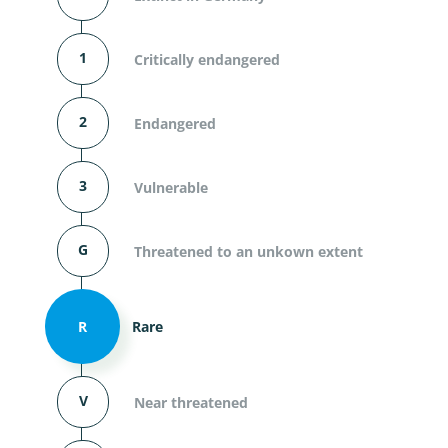
1
Critically endangered
2
Endangered
3
Vulnerable
G
Threatened to an unkown extent
R
Rare
V
Near threatened