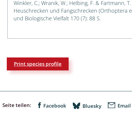
Winkler, C.; Wranik, W.; Helbing, F. & Fartmann, T
Heuschrecken und Fangschrecken (Orthoptera e
: Bostrichoidea: Lyctidae,
und Biologische Vielfalt 170 (7): 88 S.
ae, Anobiidae, Ptinidae;
idea
ra
 aquatica
Print species profile
 Opiliones
ra, Aculeata: Ampulicidae,
e, Sphecidae, Pompilidae,
e, Vespidae, Mutillidae,
 Tiphiidae & Sapygidae
Seite teilen:
Facebook
Email
Bluesky
: Auchenorrhyncha