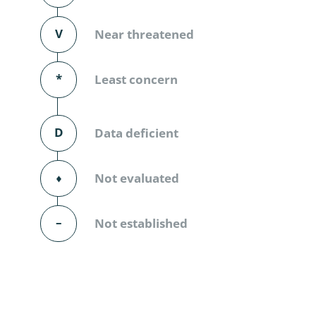
Diversicor
V
Near threatened
Myriapoda
Diptera: 
*
Least concern
Ephemero
D
Data deficient
Lepidopte
Thysanopt
⬧
Not evaluated
Diptera: 
–
Not established
Saltatoria
Trichopter
Coleopter