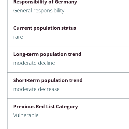
Responsibility of Germany
nia
General responsibility
: Chilopoda, Diplopoda
Current population status
Thaumaleidae
rare
ptera
Long-term population trend
ra: Noctuoidea
moderate decline
era
Short-term population trend
Ceratopogonidae
moderate decrease
Previous Red List Category
a
Vulnerable
a: Polyphaga, Myxophaga