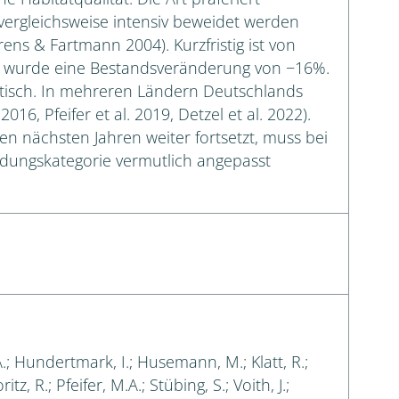
 vergleichsweise intensiv beweidet werden
ns & Fartmann 2004). Kurzfristig ist von
 wurde eine Bestandsveränderung von −16%.
istisch. In mehreren Ländern Deutschlands
016, Pfeifer et al. 2019, Detzel et al. 2022).
n nächsten Jahren weiter fortsetzt, muss bei
rdungskategorie vermutlich angepasst
A.; Hundertmark, I.; Husemann, M.; Klatt, R.;
tz, R.; Pfeifer, M.A.; Stübing, S.; Voith, J.;