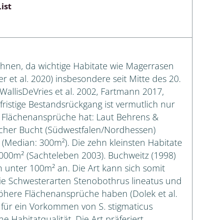
ist
echnen, da wichtige Habitate wie Magerrasen
 et al. 2020) insbesondere seit Mitte des 20.
WallisDeVries et al. 2002, Fartmann 2017,
ngfristige Bestandsrückgang ist vermutlich nur
e Flächenansprüche hat: Laut Behrens &
acher Bucht (Südwestfalen/Nordhessen)
(Median: 300m²). Die zehn kleinsten Habitate
000m² (Sachteleben 2003). Buchweitz (1998)
 unter 100m² an. Die Art kann sich somit
s die Schwesterarten Stenobothrus lineatus und
öhere Flächenansprüche haben (Dolek et al.
für ein Vorkommen von S. stigmaticus
e Habitatqualität. Die Art präferiert