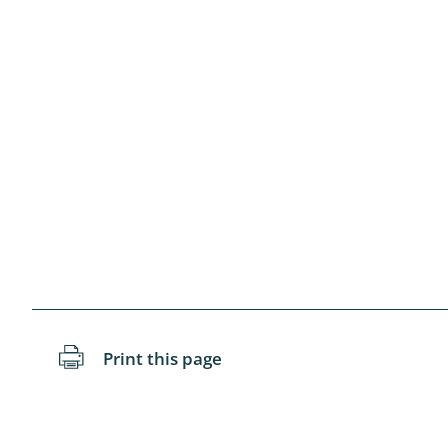
Coleoptera
Bostrichid
Tenebrion
Heteropte
Coleoptera
Arachnida:
Hymenopte
Crabronida
Chrysidida
Scoliidae,
Print this page
Hemiptera