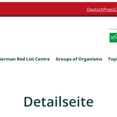
Deutsch
Press
C
German Red List Centre
Groups of Organisms
Top
ra: Formicidae
Anthocerotophyta, Marchanti
Bryophyta
Detailseite
ra: Apidae
Bacillariophyta
niscidea & Asellota
Charophyceae