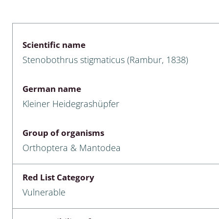
 & Bivalvia
Desmidiales
: Chrysomelidae, Bruchidae;
ae
Tracheophyta
Scientific name
Stenobothrus stigmaticus (Rambur, 1838)
da: Anostraca,
marine Chlorophyta, Phaeop
aca & Notostraca
Rhodophyta
German name
a: Scarabaeoidea
Phaeophyceae & Rhodophyta
Kleiner Heidegrashüpfer
a: Cerambycidae
Xanthophyceae: Vaucheriace
Group of organisms
benthos
Orthoptera & Mantodea
es
Red List Category
Chaoboridae
Vulnerable
: Cucujoidea