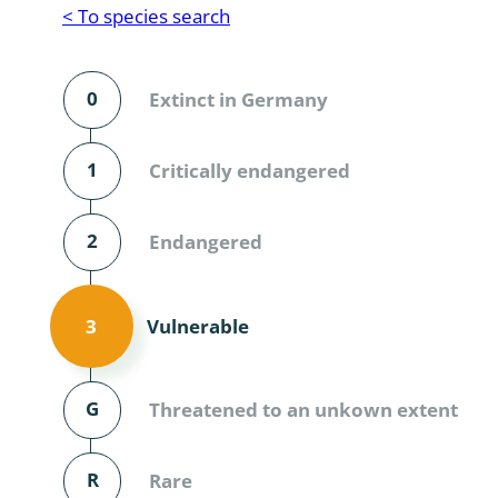
Reptilia
Gastropoda
< To species search
Mammalia
Coleoptera
Urodontin
0
Extinct in Germany
Aves
Branchiopo
Conchostr
1
Critically endangered
Coleopter
2
Endangered
Coleopter
Makrozoo
Vulnerable
3
Bark beetl
G
Threatened to an unkown extent
Diptera: 
Coleoptera
R
Rare