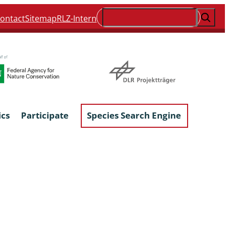
Suchen
ontact
Sitemap
RLZ-Intern
ics
Participate
Species Search Engine
ophyta &
Lichens & Lichenicolous Fungi
Macroscopic Fungi
Phytoparasitic Fungi