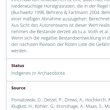
niederwüchsige Horstgrasrasen, die in der Regel
a
(Buchweitz 1998, Behrens & Fartmann 2004, Behre
einer mäßigen Abnahme auszugehen. Berechnet
sychodidae
Aus Sicht des Autorenteams ist dieser Wert real
nehmen die Bestände derzeit ab (u.a. Voith et al. 2
yrphidae
Wenn sich die negative Bestandsentwicklung in de
ra: Geometridae &
der nächsten Revision der Roten Liste die Gefäh
e
werden.
: Araneae
Status
a: Bombyces, Sphinges s.l.
Indigenes or Archaeobiota
a
Source
a: Papilionoidea,
dea, Zygaenidae
Poniatowski, D.; Detzel, P.; Drews, A.; Hochkirch, 
Klugkist, H.; Köhler, G.; Kronshage, A.; Maas, S.; Mori
ixidae