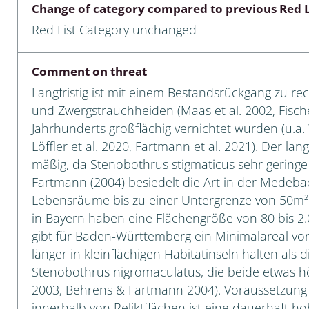
Change of category compared to previous Red L
Empidoidea
Red List Category unchanged
a: Carabidae
Comment on threat
Langfristig ist mit einem Bestandsrückgang zu r
da: Raphidioptera,
und Zwergstrauchheiden (Maas et al. 2002, Fischer
ra, Neuroptera
Jahrhunderts großflächig vernichtet wurden (u.a. 
Löffler et al. 2020, Fartmann et al. 2021). Der la
ra
mäßig, da Stenobothrus stigmaticus sehr gering
Fartmann (2004) besiedelt die Art in der Medeb
ra: Symphyta
Lebensräume bis zu einer Untergrenze von 50m² 
: Pseudoscorpiones
in Bayern haben eine Flächengröße von 80 bis 2.
gibt für Baden-Württemberg ein Minimalareal von
ilidae
länger in kleinflächigen Habitatinseln halten al
Stenobothrus nigromaculatus, die beide etwas h
e & Criodrilidae
2003, Behrens & Fartmann 2004). Voraussetzung 
: Curculionoidea
innerhalb von Reliktflächen ist eine dauerhaft hoh