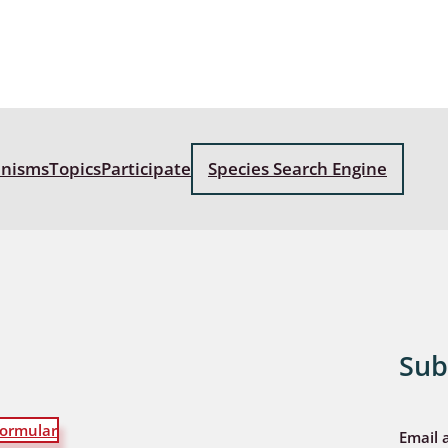
anisms
Topics
Participate
Species Search Engine
Sub
ormular
Email 