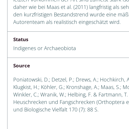
daher wie bei Maas et al. (2011) langfristig als se
a
den kurzfristigen Bestandstrend wurde eine mä
Autorenteam als realistisch eingeschätzt wird.
sychodidae
yrphidae
Status
Indigenes or Archaeobiota
ra: Geometridae &
e
Source
: Araneae
Poniatowski, D.; Detzel, P.; Drews, A.; Hochkirch, 
a: Bombyces, Sphinges s.l.
Klugkist, H.; Köhler, G.; Kronshage, A.; Maas, S.; Mori
Winkler, C.; Wranik, W.; Helbing, F. & Fartmann, T
a
Heuschrecken und Fangschrecken (Orthoptera e
und Biologische Vielfalt 170 (7): 88 S.
a: Papilionoidea,
dea, Zygaenidae
ixidae