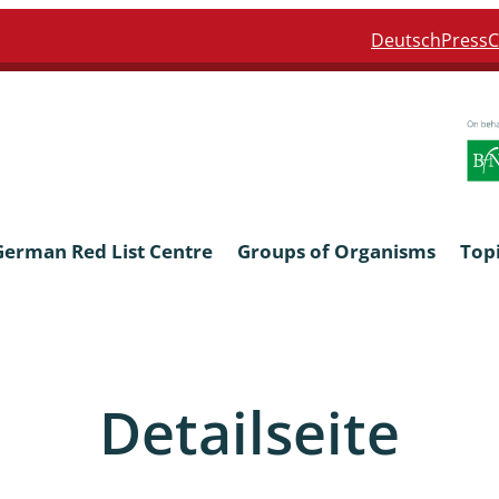
Deutsch
Press
C
German Red List Centre
Groups of Organisms
Top
ra: Formicidae
Anthocerotophyta, Marchanti
Bryophyta
Detailseite
ra: Apidae
Bacillariophyta
niscidea & Asellota
Charophyceae