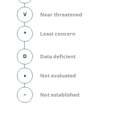
Diversicor
V
Near threatened
Myriapoda
Diptera: 
*
Least concern
Ephemero
D
Data deficient
Lepidopte
Thysanopt
⬧
Not evaluated
Diptera: 
–
Not established
Saltatoria
Trichopter
Coleopter