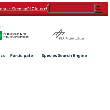
Suchen
ontact
Sitemap
RLZ-Intern
ics
Participate
Species Search Engine
ophyta &
Lichens & Lichenicolous Fungi
Macroscopic Fungi
Phytoparasitic Fungi