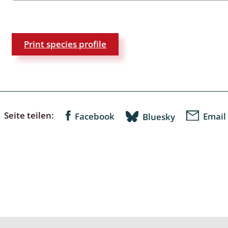
: Bostrichoidea: Lyctidae,
ae, Anobiidae, Ptinidae;
Print species profile
idea
ra
 aquatica
 Opiliones
Seite teilen:
Facebook
Email
Bluesky
ra, Aculeata: Ampulicidae,
e, Sphecidae, Pompilidae,
e, Vespidae, Mutillidae,
 Tiphiidae & Sapygidae
: Auchenorrhyncha