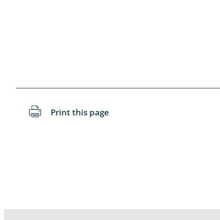
Coleoptera
Bostrichid
Tenebrion
Heteropte
Coleoptera
Arachnida:
Print this page
Hymenopte
Crabronida
Chrysidida
Scoliidae,
Hemiptera