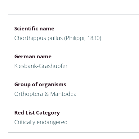
 & Bivalvia
Desmidiales
: Chrysomelidae, Bruchidae;
ae
Tracheophyta
Scientific name
Chorthippus pullus (Philippi, 1830)
da: Anostraca,
marine Chlorophyta, Phaeop
aca & Notostraca
Rhodophyta
German name
a: Scarabaeoidea
Phaeophyceae & Rhodophyta
Kiesbank-Grashüpfer
a: Cerambycidae
Xanthophyceae: Vaucheriace
Group of organisms
benthos
Orthoptera & Mantodea
es
Red List Category
Chaoboridae
Critically endangered
: Cucujoidea