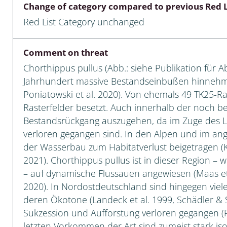
Change of category compared to previous Red L
Empidoidea
Red List Category unchanged
a: Carabidae
Comment on threat
Chorthippus pullus (Abb.: siehe Publikation für
da: Raphidioptera,
Jahrhundert massive Bestandseinbußen hinnehmen
ra, Neuroptera
Poniatowski et al. 2020). Von ehemals 49 TK25-R
Rasterfelder besetzt. Auch innerhalb der noch be
ra
Bestandsrückgang auszugehen, da im Zuge des L
verloren gegangen sind. In den Alpen und im a
ra: Symphyta
der Wasserbau zum Habitatverlust beigetragen (K
: Pseudoscorpiones
2021). Chorthippus pullus ist in dieser Region – 
– auf dynamische Flussauen angewiesen (Maas et al
ilidae
2020). In Nordostdeutschland sind hingegen vie
deren Ökotone (Landeck et al. 1999, Schädler & S
e & Criodrilidae
Sukzession und Aufforstung verloren gegangen (P
: Curculionoidea
letzten Vorkommen der Art sind zumeist stark iso