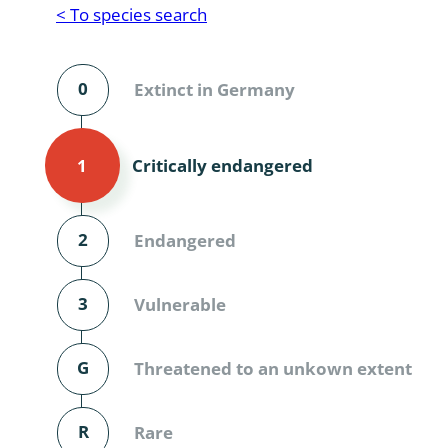
Reptilia
Gastropoda
< To species search
Mammalia
Coleoptera
Urodontin
0
Extinct in Germany
Aves
Branchiopo
Conchostr
Critically endangered
1
Coleopter
Coleopter
2
Endangered
Makrozoo
3
Vulnerable
Bark beetl
G
Threatened to an unkown extent
Diptera: 
Coleoptera
R
Rare