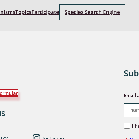
anisms
Topics
Participate
Species Search Engine
Sub
ormular
Email 
us
I h
esky
Instagram