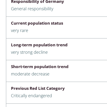
Responsibility of Germany
nia
General responsibility
: Chilopoda, Diplopoda
Current population status
Thaumaleidae
very rare
ptera
Long-term population trend
ra: Noctuoidea
very strong decline
era
Short-term population trend
Ceratopogonidae
moderate decrease
Previous Red List Category
a
Critically endangered
a: Polyphaga, Myxophaga