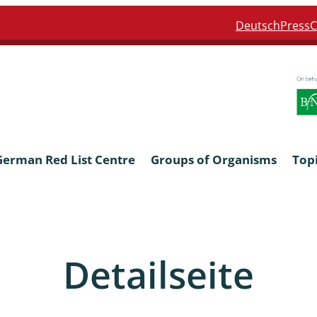
Deutsch
Press
C
German Red List Centre
Groups of Organisms
Top
ra: Formicidae
Anthocerotophyta, Marchanti
Bryophyta
Detailseite
ra: Apidae
Bacillariophyta
niscidea & Asellota
Charophyceae