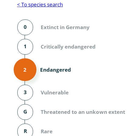
Reptilia
Gastropoda
< To species search
Mammalia
Coleoptera
Urodontin
0
Extinct in Germany
Aves
Branchiopo
Conchostr
1
Critically endangered
Coleopter
Endangered
2
Coleopter
Makrozoo
3
Vulnerable
Bark beetl
G
Threatened to an unkown extent
Diptera: 
Coleoptera
R
Rare