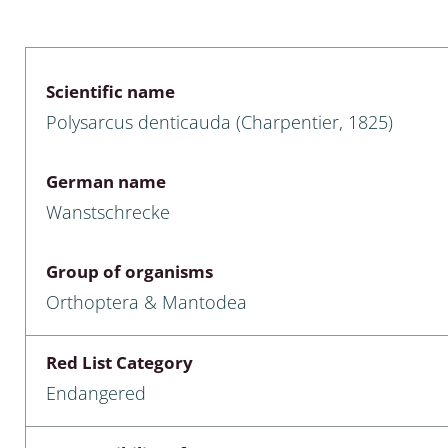
 & Bivalvia
Desmidiales
: Chrysomelidae, Bruchidae;
ae
Tracheophyta
Scientific name
Polysarcus denticauda (Charpentier, 1825)
da: Anostraca,
marine Chlorophyta, Phaeop
aca & Notostraca
Rhodophyta
German name
a: Scarabaeoidea
Phaeophyceae & Rhodophyta
Wanstschrecke
a: Cerambycidae
Xanthophyceae: Vaucheriace
Group of organisms
benthos
Orthoptera & Mantodea
es
Red List Category
Chaoboridae
Endangered
: Cucujoidea