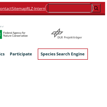
Suchen
ontact
Sitemap
RLZ-Intern
ics
Participate
Species Search Engine
ophyta &
Lichens & Lichenicolous Fungi
Macroscopic Fungi
Phytoparasitic Fungi