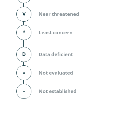
Diversicor
V
Near threatened
Myriapoda
Diptera: 
*
Least concern
Ephemero
D
Data deficient
Lepidopte
Thysanopt
⬧
Not evaluated
Diptera: 
–
Not established
Saltatoria
Trichopter
Coleopter