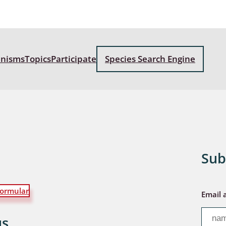
anisms
Topics
Participate
Species Search Engine
Sub
ormular
Email 
us