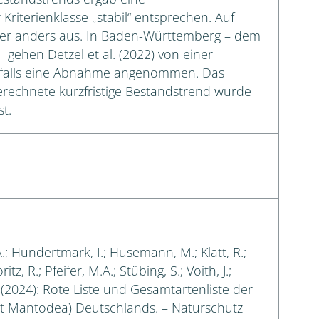
riterienklasse „stabil“ entsprechen. Auf
ber anders aus. In Baden-Württemberg – dem
 gehen Detzel et al. (2022) von einer
nfalls eine Abnahme angenommen. Das
erechnete kurzfristige Bestandstrend wurde
t.
A.; Hundertmark, I.; Husemann, M.; Klatt, R.;
tz, R.; Pfeifer, M.A.; Stübing, S.; Voith, J.;
. (2024): Rote Liste und Gesamtartenliste der
t Mantodea) Deutschlands. – Naturschutz