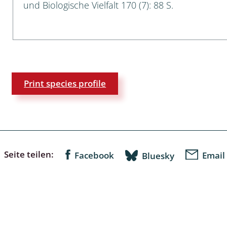
und Biologische Vielfalt 170 (7): 88 S.
: Bostrichoidea: Lyctidae,
ae, Anobiidae, Ptinidae;
idea
ra
Print species profile
 aquatica
 Opiliones
ra, Aculeata: Ampulicidae,
e, Sphecidae, Pompilidae,
Seite teilen:
Facebook
Email
Bluesky
e, Vespidae, Mutillidae,
 Tiphiidae & Sapygidae
: Auchenorrhyncha