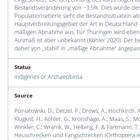
Bestandsveränderung von −3,5%. Dies würde der K
a
Populationsebene sieht die Bestandssituation a
Hauptverbreitungsgebiet der Art in Deutschland –
sychodidae
mäßigen Abnahme aus. Für Thüringen wird ebe
Ausmaß ist aber unbekannt (Köhler 2020). Der b
yrphidae
daher von „stabil“ in „mäßige Abnahme“ angepass
ra: Geometridae &
e
Status
Indigenes or Archaeobiota
: Araneae
a: Bombyces, Sphinges s.l.
Source
a
Poniatowski, D.; Detzel, P.; Drews, A.; Hochkirch, 
Klugkist, H.; Köhler, G.; Kronshage, A.; Maas, S.; Mori
a: Papilionoidea,
dea, Zygaenidae
Winkler, C.; Wranik, W.; Helbing, F. & Fartmann, T
Heuschrecken und Fangschrecken (Orthoptera e
ixidae