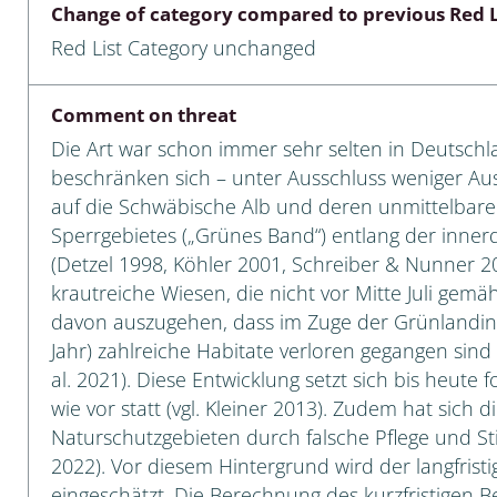
Change of category compared to previous Red L
Empidoidea
Red List Category unchanged
a: Carabidae
Comment on threat
Die Art war schon immer sehr selten in Deutschl
da: Raphidioptera,
beschränken sich – unter Ausschluss weniger Aus
ra, Neuroptera
auf die Schwäbische Alb und deren unmittelbar
Sperrgebietes („Grünes Band“) entlang der inne
ra
(Detzel 1998, Köhler 2001, Schreiber & Nunner 
krautreiche Wiesen, die nicht vor Mitte Juli gemäh
ra: Symphyta
davon auszugehen, dass im Zuge der Grünlandint
: Pseudoscorpiones
Jahr) zahlreiche Habitate verloren gegangen sind
al. 2021). Diese Entwicklung setzt sich bis heute f
ilidae
wie vor statt (vgl. Kleiner 2013). Zudem hat sich 
Naturschutzgebieten durch falsche Pflege und Stic
e & Criodrilidae
2022). Vor diesem Hintergrund wird der langfrist
: Curculionoidea
eingeschätzt. Die Berechnung des kurzfristigen 