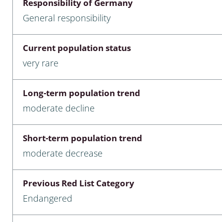
Responsibility of Germany
nia
General responsibility
: Chilopoda, Diplopoda
Current population status
Thaumaleidae
very rare
ptera
Long-term population trend
ra: Noctuoidea
moderate decline
era
Short-term population trend
Ceratopogonidae
moderate decrease
Previous Red List Category
a
Endangered
a: Polyphaga, Myxophaga