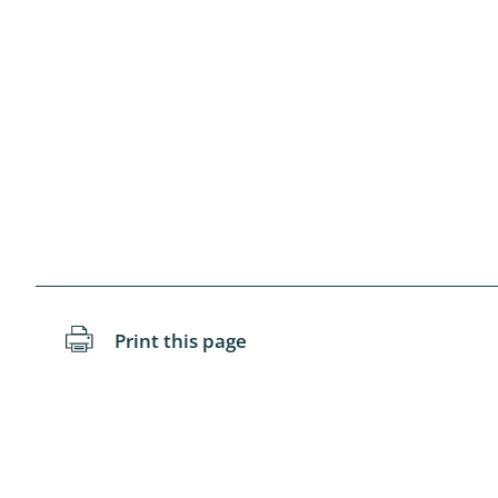
Coleoptera
Bostrichid
Tenebrion
Heteropte
Coleoptera
Arachnida:
Hymenopte
Crabronida
Print this page
Chrysidida
Scoliidae,
Hemiptera