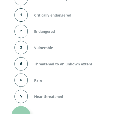
1
Critically endangered
2
Endangered
3
Vulnerable
G
Threatened to an unkown extent
R
Rare
V
Near threatened