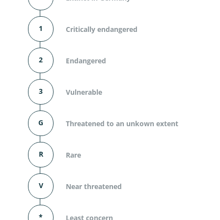
1
Critically endangered
2
Endangered
3
Vulnerable
G
Threatened to an unkown extent
R
Rare
V
Near threatened
*
Least concern