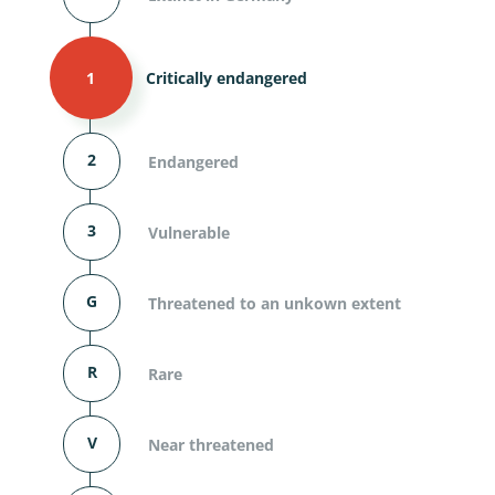
1
Critically endangered
2
Endangered
3
Vulnerable
G
Threatened to an unkown extent
R
Rare
V
Near threatened