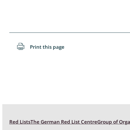
Coleoptera
Bostrichid
Tenebrion
Heteropte
Print this page
Coleoptera
Arachnida:
Hymenopte
Crabronida
Chrysidida
Scoliidae,
Hemiptera
Red Lists
The German Red List Centre
Group of Org