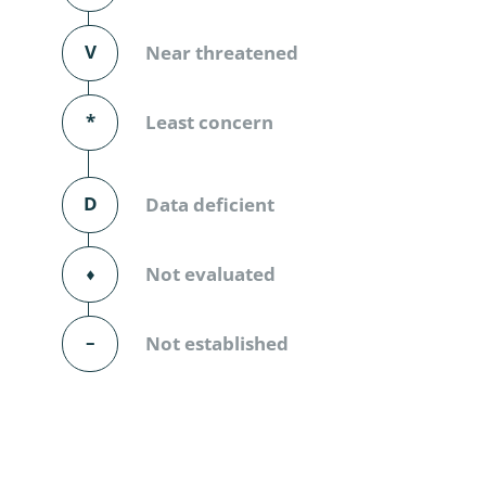
Diversicor
V
Near threatened
Myriapoda
Diptera: 
*
Least concern
Ephemero
D
Data deficient
Lepidopte
Thysanopt
⬧
Not evaluated
Diptera: 
–
Not established
Saltatoria
Trichopter
Coleopter