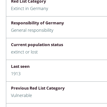
Red List Category
nia
Extinct in Germany
: Chilopoda, Diplopoda
Responsibility of Germany
Thaumaleidae
General responsibility
ptera
Current population status
ra: Noctuoidea
extinct or lost
era
Last seen
Ceratopogonidae
1913
Previous Red List Category
a
Vulnerable
a: Polyphaga, Myxophaga