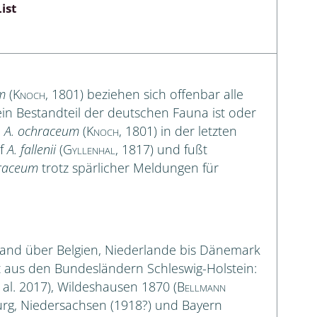
ist
m
(
Knoch
, 1801) beziehen sich offenbar alle
in Bestandteil der deutschen Fauna ist oder
n
A. ochraceum
(
Knoch
, 1801) in der letzten
uf
A. fallenii
(
Gyllenhal
, 1817) und fußt
hraceum
trotz spärlicher Meldungen für
gland über Belgien, Niederlande bis Dänemark
t aus den Bundesländern Schleswig-Holstein:
 al. 2017), Wildeshausen 1870 (
Bellmann
rg, Niedersachsen (1918?) und Bayern