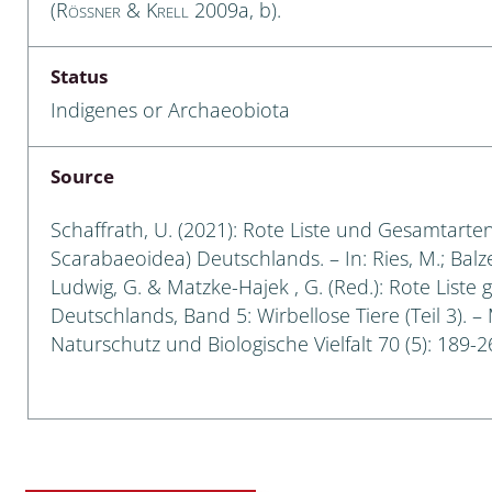
(
Rößner & Krell
2009a, b).
a
Status
sychodidae
Indigenes or Archaeobiota
yrphidae
Source
ra: Geometridae &
e
Schaffrath, U. (2021): Rote Liste und Gesamtarten
Scarabaeoidea) Deutschlands. – In: Ries, M.; Balzer
: Araneae
Ludwig, G. & Matzke-Hajek , G. (Red.): Rote Liste 
Deutschlands, Band 5: Wirbellose Tiere (Teil 3). –
a: Bombyces, Sphinges s.l.
Naturschutz und Biologische Vielfalt 70 (5): 189-2
a
a: Papilionoidea,
dea, Zygaenidae
ixidae