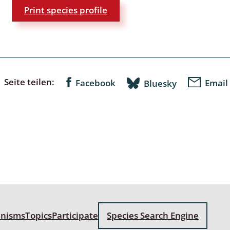
Print species profile
: Bostrichoidea: Lyctidae,
ae, Anobiidae, Ptinidae;
idea
ra
Seite teilen:
Facebook
Email
Bluesky
 aquatica
 Opiliones
ra, Aculeata: Ampulicidae,
e, Sphecidae, Pompilidae,
e, Vespidae, Mutillidae,
 Tiphiidae & Sapygidae
: Auchenorrhyncha
anisms
Topics
Participate
Species Search Engine