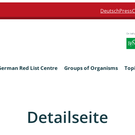
Deutsch
Press
C
German Red List Centre
Groups of Organisms
Top
ra: Formicidae
Anthocerotophyta, Marchanti
Bryophyta
Detailseite
ra: Apidae
Bacillariophyta
niscidea & Asellota
Charophyceae