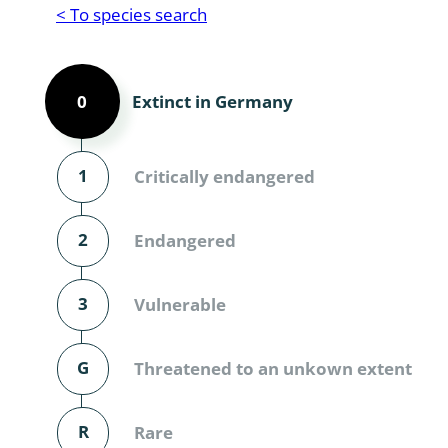
Reptilia
Gastropoda
< To species search
Mammalia
Coleoptera
Urodontin
Extinct in Germany
0
Aves
Branchiopo
Conchostr
1
Critically endangered
Coleopter
Coleopter
2
Endangered
Makrozoo
3
Vulnerable
Bark beetl
G
Threatened to an unkown extent
Diptera: 
Coleoptera
R
Rare