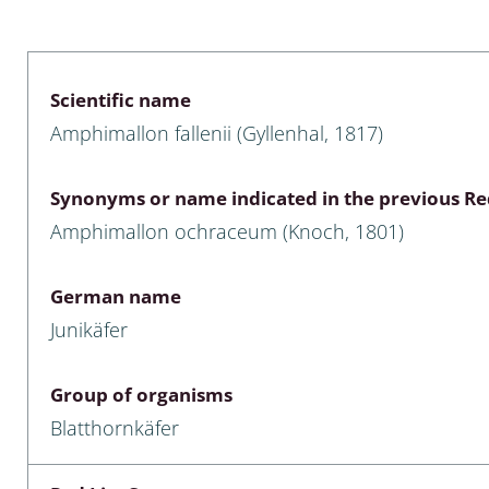
 & Bivalvia
Desmidiales
: Chrysomelidae, Bruchidae;
ae
Tracheophyta
Scientific name
Amphimallon fallenii (Gyllenhal, 1817)
da: Anostraca,
marine Chlorophyta, Phaeop
aca & Notostraca
Rhodophyta
Synonyms or name indicated in the previous Red
a: Scarabaeoidea
Phaeophyceae & Rhodophyta
Amphimallon ochraceum (Knoch, 1801)
a: Cerambycidae
Xanthophyceae: Vaucheriace
German name
benthos
Junikäfer
es
Group of organisms
Chaoboridae
Blatthornkäfer
: Cucujoidea