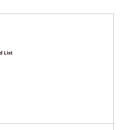
Myxomycetes
hyceae &
 List
ae