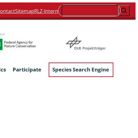
Suchen
ontact
Sitemap
RLZ-Intern
ics
Participate
Species Search Engine
ophyta &
Lichens & Lichenicolous Fungi
Macroscopic Fungi
Phytoparasitic Fungi