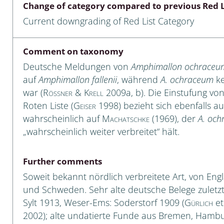
Change of category compared to previous Red L
Empidoidea
Current downgrading of Red List Category
a: Carabidae
Comment on taxonomy
Deutsche Meldungen von
Amphimallon ochraceu
da: Raphidioptera,
auf
Amphimallon fallenii
, während
A. ochraceum
ke
ra, Neuroptera
war (
Rößner & Krell
2009a, b). Die Einstufung vo
Roten Liste (
Geiser
1998) bezieht sich ebenfalls a
ra
wahrscheinlich auf
Machatschke
(1969), der
A. oc
„wahrscheinlich weiter verbreitet“ hält.
ra: Symphyta
: Pseudoscorpiones
Further comments
Soweit bekannt nördlich verbreitete Art, von En
ilidae
und Schweden. Sehr alte deutsche Belege zuletz
e & Criodrilidae
Sylt 1913, Weser-Ems: Soderstorf 1909 (
Gürlich
et
2002); alte undatierte Funde aus Bremen, Hambu
: Curculionoidea