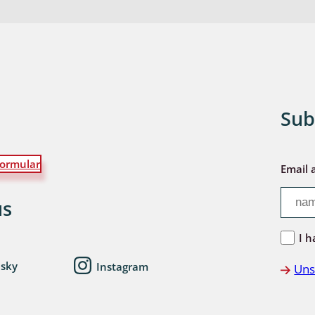
Sub
ormular
Email 
us
I h
esky
Instagram
Uns