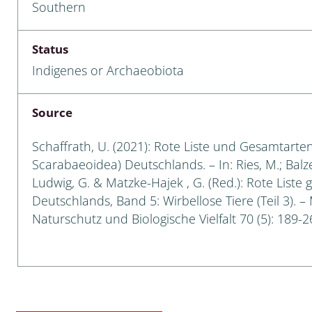
Southern
a
Status
sychodidae
Indigenes or Archaeobiota
yrphidae
Source
ra: Geometridae &
e
Schaffrath, U. (2021): Rote Liste und Gesamtarten
Scarabaeoidea) Deutschlands. – In: Ries, M.; Balzer
: Araneae
Ludwig, G. & Matzke-Hajek , G. (Red.): Rote Liste 
Deutschlands, Band 5: Wirbellose Tiere (Teil 3). –
a: Bombyces, Sphinges s.l.
Naturschutz und Biologische Vielfalt 70 (5): 189-2
a
a: Papilionoidea,
dea, Zygaenidae
ixidae