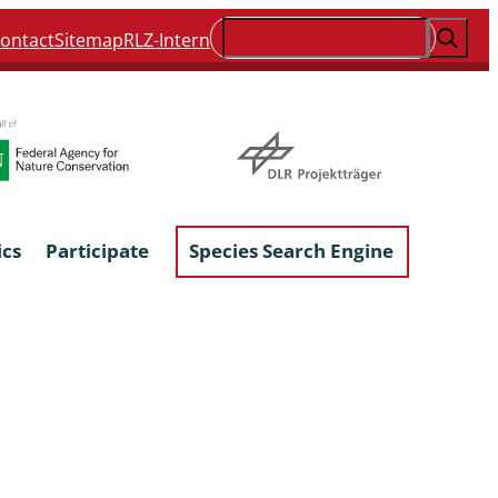
Suchen
ontact
Sitemap
RLZ-Intern
ics
Participate
Species Search Engine
ophyta &
Lichens & Lichenicolous Fungi
Macroscopic Fungi
Phytoparasitic Fungi