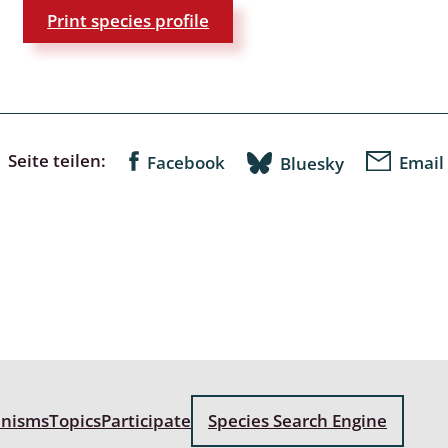
Print species profile
: Bostrichoidea: Lyctidae,
ae, Anobiidae, Ptinidae;
idea
ra
Seite teilen:
Facebook
Email
Bluesky
 aquatica
 Opiliones
ra, Aculeata: Ampulicidae,
e, Sphecidae, Pompilidae,
e, Vespidae, Mutillidae,
 Tiphiidae & Sapygidae
: Auchenorrhyncha
anisms
Topics
Participate
Species Search Engine