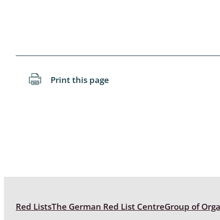
Coleoptera
Bostrichid
Tenebrion
Heteropte
Print this page
Coleoptera
Arachnida:
Hymenopte
Crabronida
Chrysidida
Scoliidae,
Hemiptera
Red Lists
The German Red List Centre
Group of Org