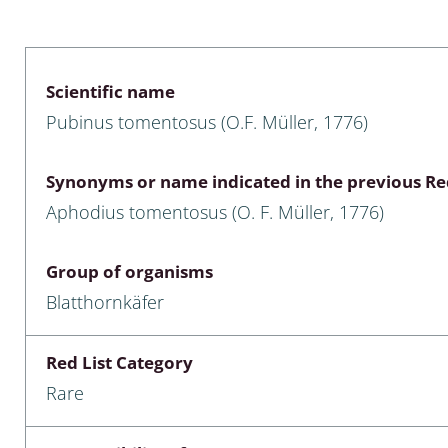
 & Bivalvia
Desmidiales
: Chrysomelidae, Bruchidae;
ae
Tracheophyta
Scientific name
Pubinus tomentosus (O.F. Müller, 1776)
da: Anostraca,
marine Chlorophyta, Phaeop
aca & Notostraca
Rhodophyta
Synonyms or name indicated in the previous Red
a: Scarabaeoidea
Phaeophyceae & Rhodophyta
Aphodius tomentosus (O. F. Müller, 1776)
a: Cerambycidae
Xanthophyceae: Vaucheriace
Group of organisms
benthos
Blatthornkäfer
es
Red List Category
Chaoboridae
Rare
: Cucujoidea