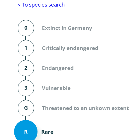
Reptilia
Gastropoda
< To species search
Mammalia
Coleoptera
Urodontin
0
Extinct in Germany
Aves
Branchiopo
Conchostr
1
Critically endangered
Coleopter
2
Endangered
Coleopter
3
Vulnerable
Makrozoo
Bark beetl
G
Threatened to an unkown extent
Diptera: 
Coleoptera
Rare
R