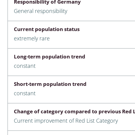
Responsibility of Germany
nia
General responsibility
: Chilopoda, Diplopoda
Current population status
Thaumaleidae
extremely rare
ptera
Long-term population trend
ra: Noctuoidea
constant
era
Short-term population trend
Ceratopogonidae
constant
Change of category compared to previous Red L
a
Current improvement of Red List Category
a: Polyphaga, Myxophaga