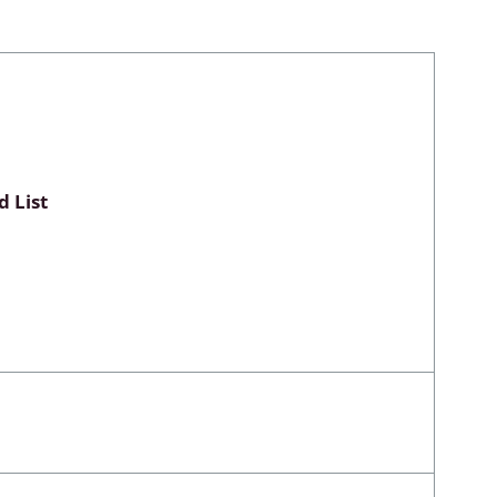
Myxomycetes
hyceae &
 List
ae