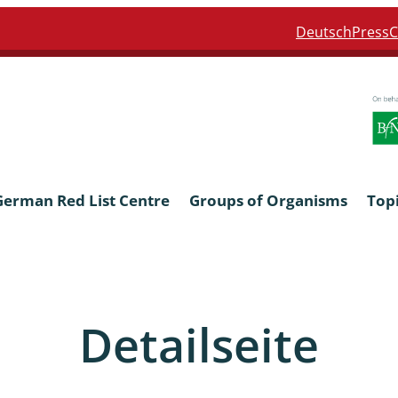
Deutsch
Press
C
German Red List Centre
Groups of Organisms
Top
ra: Formicidae
Anthocerotophyta, Marchanti
Bryophyta
Detailseite
ra: Apidae
Bacillariophyta
niscidea & Asellota
Charophyceae