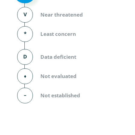
Diversicor
V
Near threatened
Myriapoda
Diptera: 
*
Least concern
Ephemero
D
Data deficient
Lepidopte
Thysanopt
⬧
Not evaluated
Diptera: 
–
Not established
Saltatoria
Trichopter
Coleopter