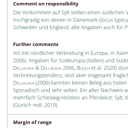
Comment on responsibility
Empidoidea
Die Vorkommen auf Sylt stellen einen südlichen V
a: Carabidae
hochgradig von denen in Dänemark (locus typicus) i
Schweden und England, alte Angaben auch für P
da: Raphidioptera,
Further comments
ra, Neuroptera
Art mit nördlicher Verbreitung in Europa, in Asien 
2006). Angaben für Südeuropa (Italien) und Südo
ra
Dellacasa & Dellacasa
2006,
Bleich
et al. 2020) st
Verbreitungstendenz, sind aber insgesamt fragli
ra: Symphyta
Dellacasa
(2006) kannten keinen Beleg aus Italien
: Pseudoscorpiones
Sporadisch und sehr selten. Ein alter Nachweis 
mehrfach Schleswig-Holstein an Pferdekot: Sylt
ilidae
(Gürlich mdl. 2019).
e & Criodrilidae
Margin of range
: Curculionoidea