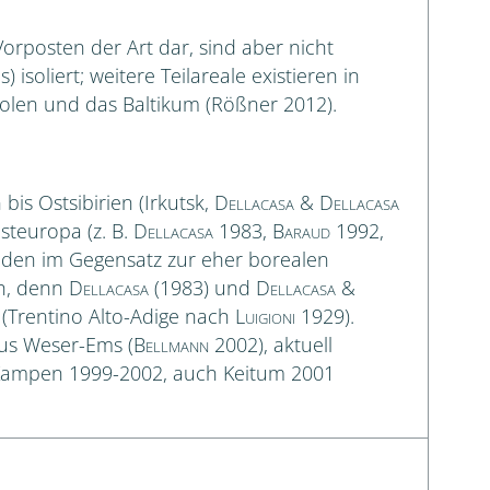
orposten der Art dar, sind aber nicht
soliert; weitere Teilareale existieren in
olen und das Baltikum (Rößner 2012).
bis Ostsibirien (Irkutsk,
Dellacasa & Dellacasa
steuropa (z. B.
Dellacasa
1983,
Baraud
1992,
ünden im Gegensatz zur eher borealen
ch, denn
Dellacasa
(1983) und
Dellacasa &
 (Trentino Alto-Adige nach
Luigioni
1929).
aus Weser-Ems (
Bellmann
2002), aktuell
, Kampen 1999-2002, auch Keitum 2001