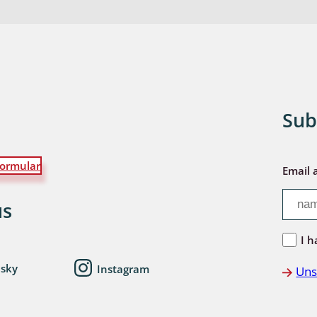
Sub
ormular
Email 
us
I h
esky
Instagram
Uns