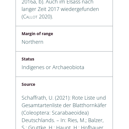
2016a, b). Auch im Elsass nach
langer Zeit 2017 wiedergefunden
(
Callot
2020).
Margin of range
Northern
Status
Indigenes or Archaeobiota
Source
Schaffrath, U. (2021): Rote Liste und
Gesamtartenliste der Blatthornkäfer
(Coleoptera: Scarabaeoidea)
Deutschlands. – In: Ries, M.; Balzer,
S.; Gruttke, H.; Haupt, H.; Hofbauer,