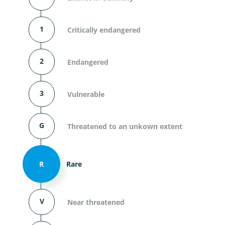
1
Critically endangered
2
Endangered
3
Vulnerable
G
Threatened to an unkown extent
R
Rare
V
Near threatened