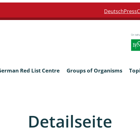
Deutsch
Press
C
German Red List Centre
Groups of Organisms
Top
ra: Formicidae
Anthocerotophyta, Marchanti
Bryophyta
Detailseite
ra: Apidae
Bacillariophyta
niscidea & Asellota
Charophyceae