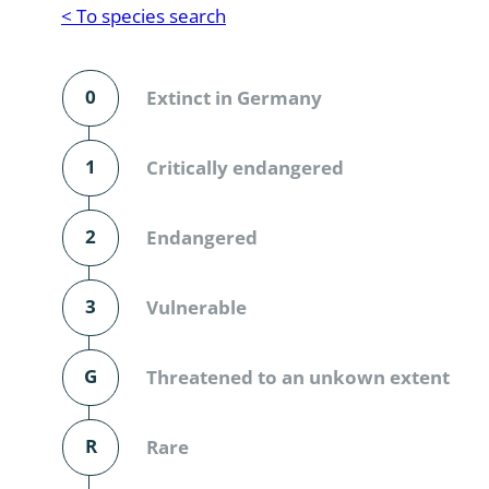
Reptilia
Gastropoda
< To species search
Mammalia
Coleoptera
Urodontin
0
Extinct in Germany
Aves
Branchiopo
Conchostr
1
Critically endangered
Coleopter
2
Endangered
Coleopter
3
Vulnerable
Makrozoo
Bark beetl
G
Threatened to an unkown extent
Diptera: 
R
Rare
Coleoptera