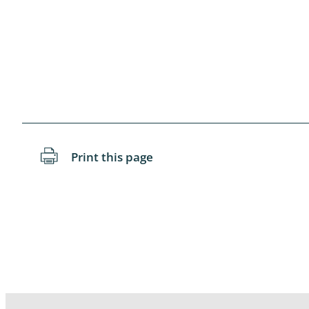
Coleoptera
Bostrichid
Tenebrion
Heteropte
Coleoptera
Arachnida:
Print this page
Hymenopte
Crabronida
Chrysidida
Scoliidae,
Hemiptera