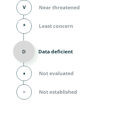
Diversicor
V
Near threatened
Myriapoda
*
Least concern
Diptera: 
Ephemero
Data deficient
D
Lepidopte
Thysanopt
⬧
Not evaluated
Diptera: 
–
Not established
Saltatoria
Trichopter
Coleopter