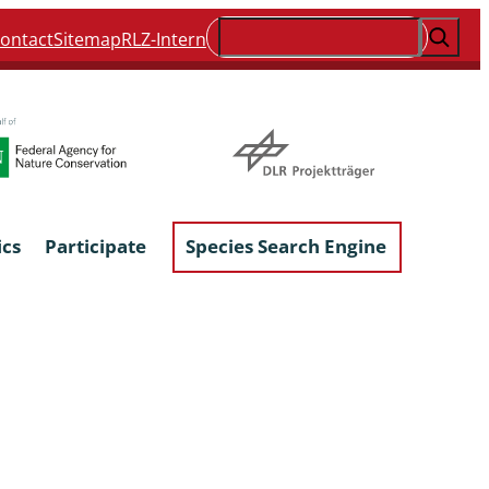
Suchen
ontact
Sitemap
RLZ-Intern
ics
Participate
Species Search Engine
ophyta &
Lichens & Lichenicolous Fungi
Macroscopic Fungi
Phytoparasitic Fungi