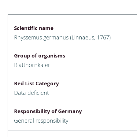
 & Bivalvia
Desmidiales
: Chrysomelidae, Bruchidae;
ae
Tracheophyta
Scientific name
Rhyssemus germanus (Linnaeus, 1767)
da: Anostraca,
marine Chlorophyta, Phaeop
aca & Notostraca
Rhodophyta
Group of organisms
a: Scarabaeoidea
Phaeophyceae & Rhodophyta
Blatthornkäfer
a: Cerambycidae
Xanthophyceae: Vaucheriace
Red List Category
benthos
Data deficient
es
Responsibility of Germany
Chaoboridae
General responsibility
: Cucujoidea