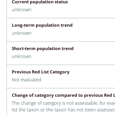
Current population status
nia
unknown
: Chilopoda, Diplopoda
Long-term population trend
Thaumaleidae
unknown
ptera
Short-term population trend
ra: Noctuoidea
unknown
era
Previous Red List Category
Ceratopogonidae
Not evaluated
Change of category compared to previous Red L
a
The change of category is not assessable, for ex
a: Polyphaga, Myxophaga
list the taxon or the taxon has not been assessed