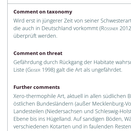
Empidoidea
Comment on taxonomy
a: Carabidae
Wird erst in jüngerer Zeit von seiner Schwesterar
die auch in Deutschland vorkommt (
Rößner
2012)
überprüft werden.
da: Raphidioptera,
ra, Neuroptera
Comment on threat
Gefährdung durch Rückgang der Habitate wahrsch
ra
Liste (
Geiser
1998) galt die Art als ungefährdet.
ra: Symphyta
Further comments
: Pseudoscorpiones
Xero-thermophile Art, aktuell in allen südliche
östlichen Bundesländern (außer Mecklenburg-V
ilidae
Landesteilen (Niedersachsen und Schleswig-Holst
e & Criodrilidae
Ebene bis ins Hügelland. Auf sandigen Böden, W
verschiedenen Kotarten und in faulenden Resten
: Curculionoidea