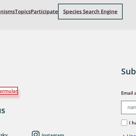
anisms
Topics
Participate
Species Search Engine
Sub
ormular
Email 
us
I h
esky
Instagram