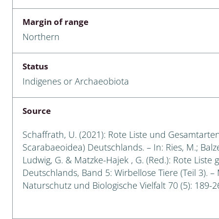
a
Margin of range
Northern
sychodidae
yrphidae
Status
Indigenes or Archaeobiota
ra: Geometridae &
e
Source
: Araneae
Schaffrath, U. (2021): Rote Liste und Gesamtarten
a: Bombyces, Sphinges s.l.
Scarabaeoidea) Deutschlands. – In: Ries, M.; Balzer
Ludwig, G. & Matzke-Hajek , G. (Red.): Rote Liste 
a
Deutschlands, Band 5: Wirbellose Tiere (Teil 3). –
Naturschutz und Biologische Vielfalt 70 (5): 189-2
a: Papilionoidea,
dea, Zygaenidae
ixidae