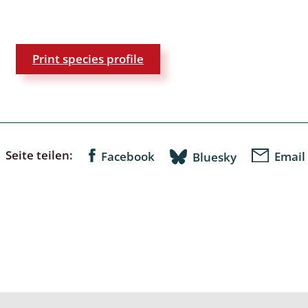
: Bostrichoidea: Lyctidae,
ae, Anobiidae, Ptinidae;
Print species profile
idea
ra
 aquatica
Seite teilen:
 Opiliones
Facebook
Email
Bluesky
ra, Aculeata: Ampulicidae,
e, Sphecidae, Pompilidae,
e, Vespidae, Mutillidae,
 Tiphiidae & Sapygidae
: Auchenorrhyncha