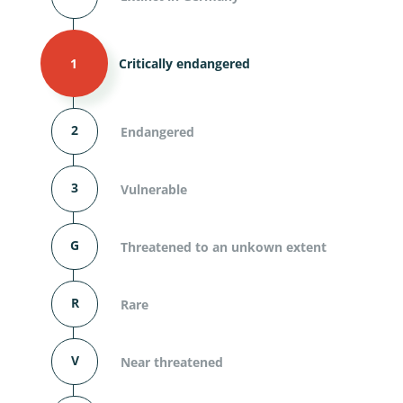
1
Critically endangered
2
Endangered
3
Vulnerable
G
Threatened to an unkown extent
R
Rare
V
Near threatened