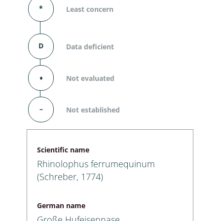
*
Least concern
D
Data deficient
⬧
Not evaluated
–
Not established
Scientific name
Rhinolophus ferrumequinum
(Schreber, 1774)
German name
Große Hufeisennase