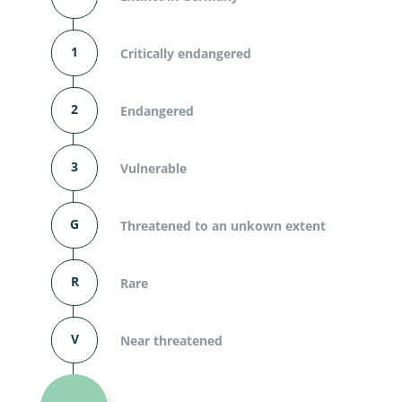
1
Critically endangered
2
Endangered
3
Vulnerable
G
Threatened to an unkown extent
R
Rare
V
Near threatened