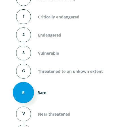
1
Critically endangered
2
Endangered
3
Vulnerable
G
Threatened to an unkown extent
R
Rare
V
Near threatened