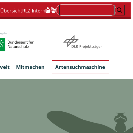
Suchen
t
Übersicht
RLZ-Intern
welt
Mitmachen
Artensuchmaschine
Flechten, flechtenbewohnende und
flechtenähnliche Pilze
Großpilze
talgen
Phytoparasitische Kleinpilze