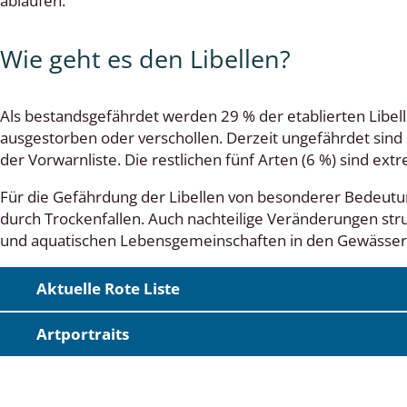
ablaufen.
Wie geht es den Libellen?
lingsmücken
Als bestandsgefährdet werden 29 % der etablierten Libell
egen
ausgestorben oder verschollen. Derzeit ungefährdet sind 
der Vorwarnliste. Die restlichen fünf Arten (6 %) sind ext
ulenspinner, Sichelflügler
Für die Gefährdung der Libellen von besonderer Bedeutu
durch Trockenfallen. Auch nachteilige Veränderungen str
und aquatischen Lebensgemeinschaften in den Gewässern
ige Falter
en
Aktuelle Rote Liste
 Widderchen
Artportraits
ken
 und Heteromera