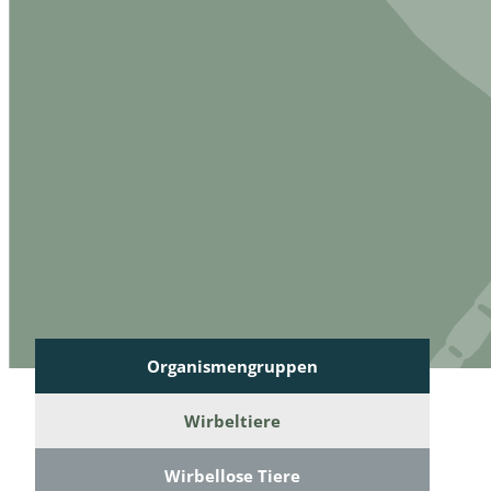
Reptilien
Binnenmol
Säugetiere
Blatt-, Sa
Süßwasserfische und Neunaugen
Blattfußkr
Blatthornk
Bockkäfer
Bodenlebe
Borkenkäfe
Breitrüssle
Organismengruppen
Büschelm
Wirbeltiere
Clavicorni
Wirbellose Tiere
Diversicor