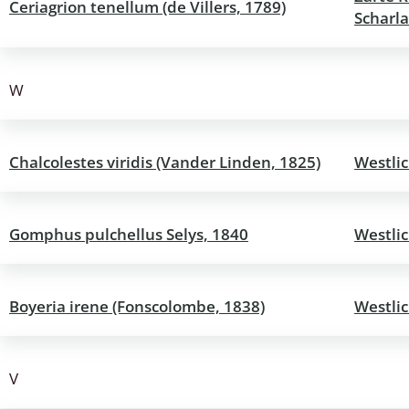
Ceriagrion tenellum (de Villers, 1789)
Scharla
W
Chalcolestes viridis (Vander Linden, 1825)
Westli
Gomphus pulchellus Selys, 1840
Westlic
Boyeria irene (Fonscolombe, 1838)
Westlic
V