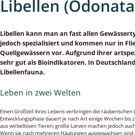
Libellen (Odonata
cken
egen
Libellen kann man an fast allen Gewässerty
r, Trägspinner, Graueulchen
jedoch spezialisiert und kommen nur in F
Quellgewässern vor. Aufgrund ihrer artspez
gler
sehr gut als Bioindikatoren. In Deutschlan
Libellenfauna.
cken
Leben in zwei Welten
ßer, Doppelfüßer
gen
Einen Großteil ihres Lebens verbringen die räuberischen 
Entwicklungsphase dauert je nach Art einige Wochen bis z
artige, Stutzkäferartige,
aus wirbellosen Tieren; große Larven machen jedoch auch 
nende Kolbenwasserkäfer,
Wenn sie nach mehreren Häutungen ausgewachsen sind, en
käfer