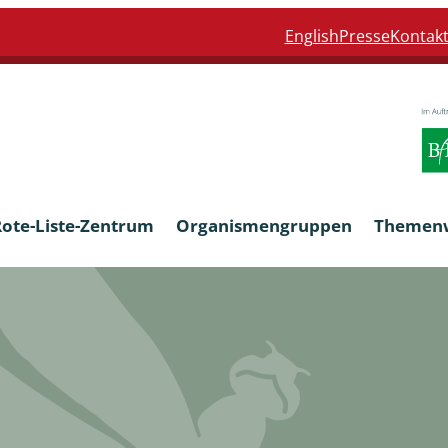
English
Presse
Kontak
Rote-Liste-Zentrum
Organismengruppen
Themen
Armleuchteralgen
Farn- und Blütenpflanzen
eln
Limnische Braunalgen und Ro