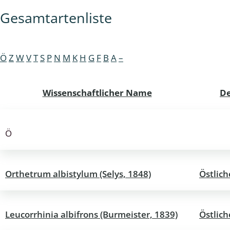
Gesamtartenliste
wohnende Käfer
Ö
Z
W
V
T
S
P
N
M
K
H
G
F
B
A
–
chte
Wissenschaftlicher Name
D
Ö
ter
Orthetrum albistylum (Selys, 1848)
Östlich
Leucorrhinia albifrons (Burmeister, 1839)
Östlic