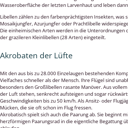
Wasseroberfläche der letzten Larvenhaut und leben dan
 Tanz-, Rennraubfliegen
Libellen zählen zu den farbenprächtigsten Insekten, was 
Mosaikjungfer, Azurjungfer oder Prachtlibelle widerspiegel
und Sandlaufkäfer
Die einheimischen Arten werden in die Unterordnungen de
der grazileren Kleinlibellen (28 Arten) eingeteilt.
artige
Akrobaten der Lüfte
r
Mit den aus bis zu 28.000 Einzelaugen bestehenden Kom
espen
Vielfaches schneller als der Mensch. Ihre Flügel sind una
besonders den Großlibellen rasante Manöver. Aus vollem 
rpione
der Luft stehen, senkrecht aufsteigen und sogar rückwärts
Geschwindigkeiten bis zu 50 km/h. Als Ansitz- oder Flugjä
en
Mücken, die sie oft schon im Flug fressen.
mer
Akrobatisch spielt sich auch die Paarung ab. Sie beginnt
herzförmigen Paarungsrad in die eigentliche Begattung üb
r