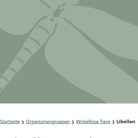
lusken
Limnische Kieselalgen
men- und Resedakäfer
Marine Makroalgen
ebse
Moose
äfer
Schlauchalgen
Zieralgen
nde wirbellose Meerestiere
r, Kernkäfer und
r
ücken
a
Startseite
Organismengruppen
Wirbellose Tiere
Libellen
❯
❯
❯
nia