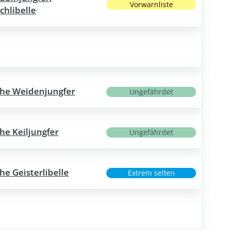
Vorwarnliste
chlibelle
che Weidenjungfer
Ungefährdet
he Keiljungfer
Ungefährdet
he Geisterlibelle
Extrem selten