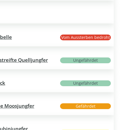
belle
Vom Aussterben bedroht
treifte Quelljungfer
Ungefährdet
eck
Ungefährdet
he Moosjungfer
Gefährdet
ubinjungfer,