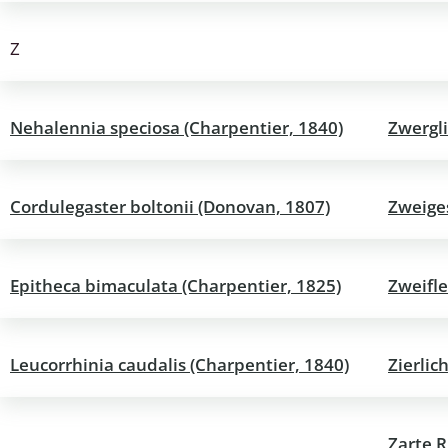
Z
Nehalennia speciosa (Charpentier, 1840)
Zwergli
Cordulegaster boltonii (Donovan, 1807)
Zweiges
Epitheca bimaculata (Charpentier, 1825)
Zweifl
Leucorrhinia caudalis (Charpentier, 1840)
Zierlic
Zarte R