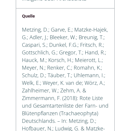
Quelle
Metzing, D.; Garve, E.; Matzke-Hajek,
G.; Adler, J.; Bleeker, W.; Breunig, T.;
Caspari, S.; Dunkel, F.G.; Fritsch, R.;
Gottschlich, G.; Gregor, T.; Hand, R.;
Hauck, M.; Korsch, H.; Meierott, L.;
Meyer, N.; Renker, C.; Romahn, K.;
Schulz, D.; Täuber, T.; Uhlemann, I.;
Welk, E.; Weyer, K. van de; Wörz, A.;
Zahlheimer, W.; Zehm, A. &
Zimmermann, F. (2018): Rote Liste
und Gesamtartenliste der Farn- und
Blütenpflanzen (Trachaeophyta)
Deutschlands. – In: Metzing, D.;
Hofbauer, N.; Ludwig, G. & Matzke-