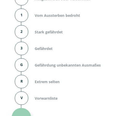
1
Vom Aussterben bedroht
2
Stark gefährdet
3
Gefährdet
G
Gefährdung unbekannten Ausmaßes
R
Extrem selten
V
Vorwarnliste