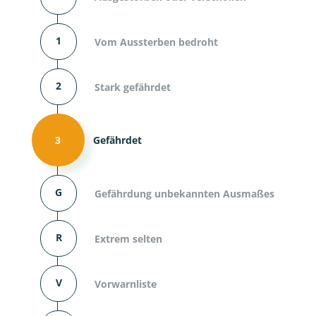
1
Vom Aussterben bedroht
2
Stark gefährdet
3
Gefährdet
G
Gefährdung unbekannten Ausmaßes
R
Extrem selten
V
Vorwarnliste