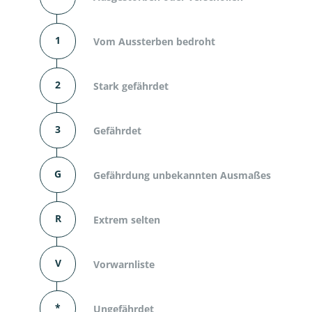
1
Vom Aussterben bedroht
2
Stark gefährdet
3
Gefährdet
G
Gefährdung unbekannten Ausmaßes
R
Extrem selten
V
Vorwarnliste
*
Ungefährdet