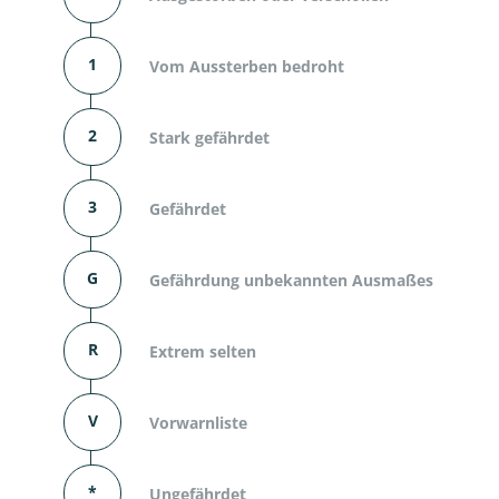
1
Vom Aussterben bedroht
2
Stark gefährdet
3
Gefährdet
G
Gefährdung unbekannten Ausmaßes
R
Extrem selten
V
Vorwarnliste
*
Ungefährdet