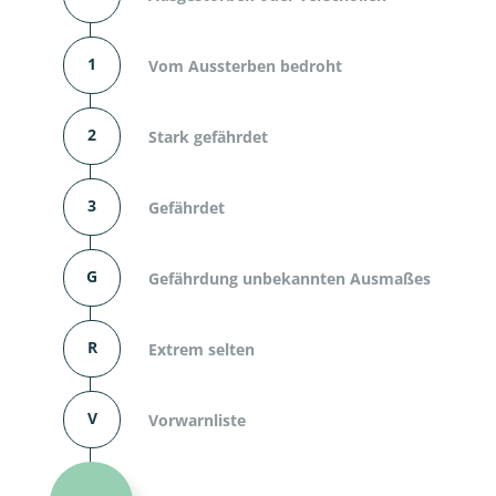
1
Vom Aussterben bedroht
2
Stark gefährdet
3
Gefährdet
G
Gefährdung unbekannten Ausmaßes
R
Extrem selten
V
Vorwarnliste