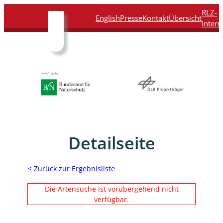
Direkt
Direkt
Direkt
Direkt
RLZ-
English
Presse
Kontakt
Übersicht
zum
zur
zur
zur
Intern
Inhalt
Hauptnavigation
Suche
Fußleiste
Detailseite
< Zurück zur Ergebnisliste
Die Artensuche ist vorübergehend nicht
verfügbar.