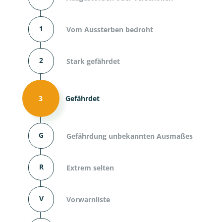
1
Vom Aussterben bedroht
2
Stark gefährdet
3
Gefährdet
G
Gefährdung unbekannten Ausmaßes
R
Extrem selten
V
Vorwarnliste