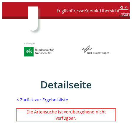
Direkt
Direkt
Direkt
Direkt
RLZ-
English
Presse
Kontakt
Übersicht
zum
zur
zur
zur
Intern
Inhalt
Hauptnavigation
Suche
Fußleiste
Detailseite
< Zurück zur Ergebnisliste
Die Artensuche ist vorübergehend nicht
verfügbar.