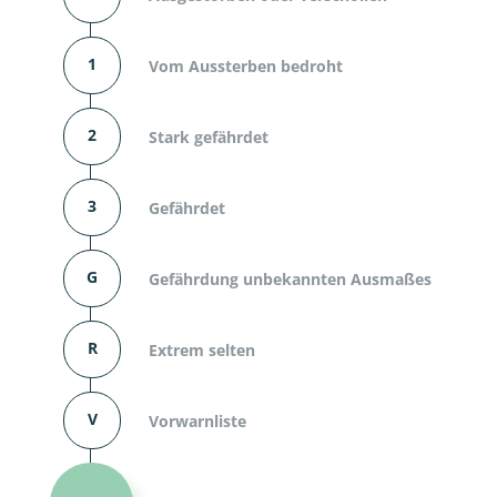
1
Vom Aussterben bedroht
2
Stark gefährdet
3
Gefährdet
G
Gefährdung unbekannten Ausmaßes
R
Extrem selten
V
Vorwarnliste