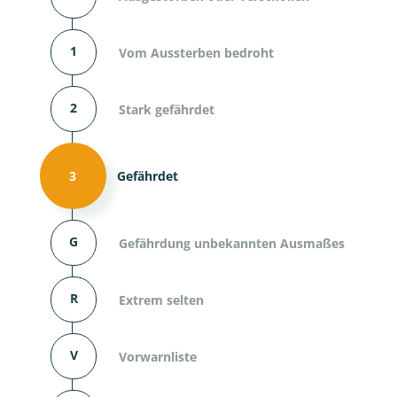
1
Vom Aussterben bedroht
2
Stark gefährdet
3
Gefährdet
G
Gefährdung unbekannten Ausmaßes
R
Extrem selten
V
Vorwarnliste