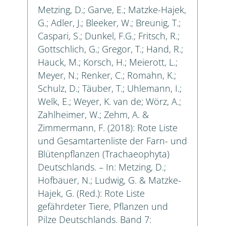
Metzing, D.; Garve, E.; Matzke-Hajek,
G.; Adler, J.; Bleeker, W.; Breunig, T.;
Caspari, S.; Dunkel, F.G.; Fritsch, R.;
Gottschlich, G.; Gregor, T.; Hand, R.;
Hauck, M.; Korsch, H.; Meierott, L.;
Meyer, N.; Renker, C.; Romahn, K.;
Schulz, D.; Täuber, T.; Uhlemann, I.;
Welk, E.; Weyer, K. van de; Wörz, A.;
Zahlheimer, W.; Zehm, A. &
Zimmermann, F. (2018): Rote Liste
und Gesamtartenliste der Farn- und
Blütenpflanzen (Trachaeophyta)
Deutschlands. – In: Metzing, D.;
Hofbauer, N.; Ludwig, G. & Matzke-
Hajek, G. (Red.): Rote Liste
gefährdeter Tiere, Pflanzen und
Pilze Deutschlands. Band 7: