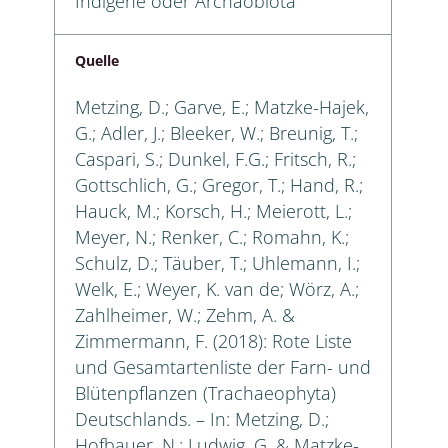
Indigene oder Archäobiota
Quelle
Metzing, D.; Garve, E.; Matzke-Hajek,
G.; Adler, J.; Bleeker, W.; Breunig, T.;
Caspari, S.; Dunkel, F.G.; Fritsch, R.;
Gottschlich, G.; Gregor, T.; Hand, R.;
Hauck, M.; Korsch, H.; Meierott, L.;
Meyer, N.; Renker, C.; Romahn, K.;
Schulz, D.; Täuber, T.; Uhlemann, I.;
Welk, E.; Weyer, K. van de; Wörz, A.;
Zahlheimer, W.; Zehm, A. &
Zimmermann, F. (2018): Rote Liste
und Gesamtartenliste der Farn- und
Blütenpflanzen (Trachaeophyta)
Deutschlands. – In: Metzing, D.;
Hofbauer, N.; Ludwig, G. & Matzke-