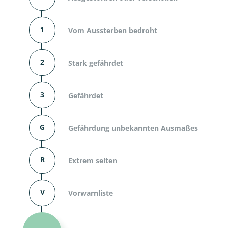
1
Vom Aussterben bedroht
2
Stark gefährdet
3
Gefährdet
G
Gefährdung unbekannten Ausmaßes
R
Extrem selten
V
Vorwarnliste